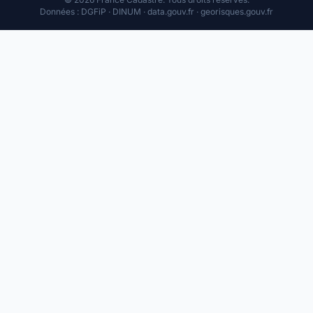
Données : DGFiP · DINUM · data.gouv.fr · georisques.gouv.fr