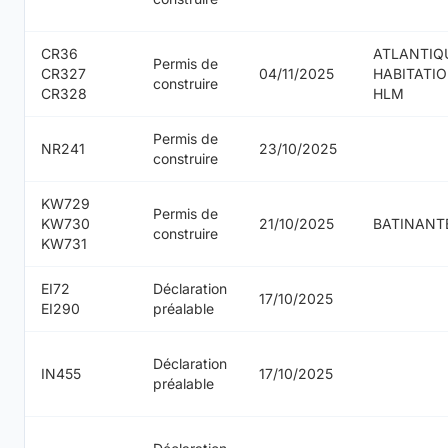
CR36
ATLANTIQ
Permis de
CR327
04/11/2025
HABITATI
construire
CR328
HLM
Permis de
NR241
23/10/2025
construire
KW729
Permis de
KW730
21/10/2025
BATINANT
construire
KW731
EI72
Déclaration
17/10/2025
EI290
préalable
Déclaration
IN455
17/10/2025
préalable