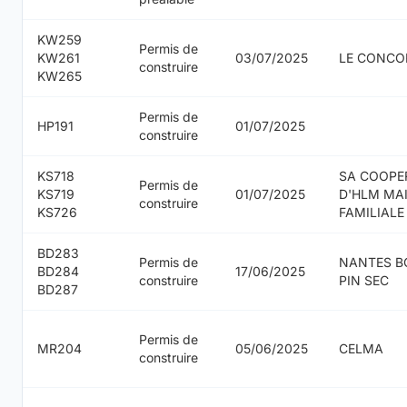
KW259
Permis de
KW261
03/07/2025
LE CONCO
construire
KW265
Permis de
HP191
01/07/2025
construire
KS718
SA COOPE
Permis de
KS719
01/07/2025
D'HLM MA
construire
KS726
FAMILIALE
BD283
Permis de
NANTES B
BD284
17/06/2025
construire
PIN SEC
BD287
Permis de
MR204
05/06/2025
CELMA
construire