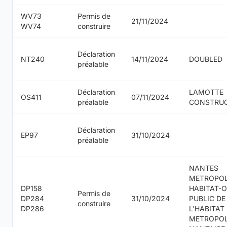
WV73
Permis de
21/11/2024
WV74
construire
Déclaration
NT240
14/11/2024
DOUBLED
préalable
Déclaration
LAMOTTE
OS411
07/11/2024
préalable
CONSTRU
Déclaration
EP97
31/10/2024
préalable
NANTES
METROPO
DP158
HABITAT-O
Permis de
DP284
31/10/2024
PUBLIC DE
construire
DP286
L'HABITAT
METROPO