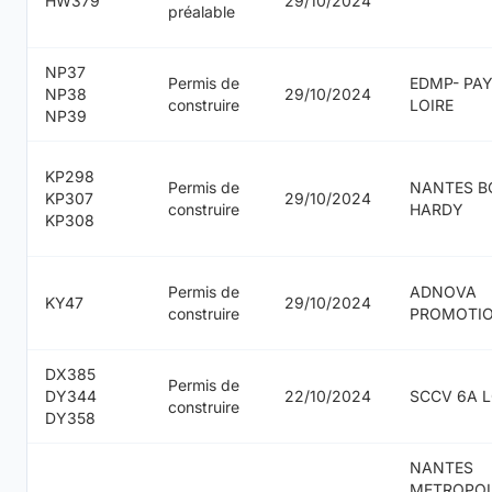
HW379
29/10/2024
préalable
NP37
Permis de
EDMP- PAY
NP38
29/10/2024
construire
LOIRE
NP39
KP298
Permis de
NANTES B
KP307
29/10/2024
construire
HARDY
KP308
Permis de
ADNOVA
KY47
29/10/2024
construire
PROMOTI
DX385
Permis de
DY344
22/10/2024
SCCV 6A L
construire
DY358
NANTES
METROPO