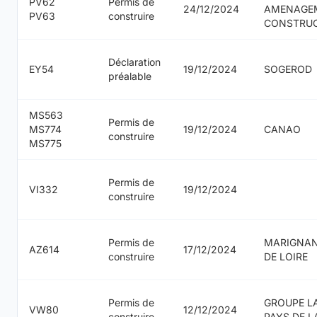
PV62
Permis de
24/12/2024
AMENAGE
PV63
construire
CONSTRU
Déclaration
EY54
19/12/2024
SOGEROD
préalable
MS563
Permis de
MS774
19/12/2024
CANAO
construire
MS775
Permis de
VI332
19/12/2024
construire
Permis de
MARIGNAN
AZ614
17/12/2024
construire
DE LOIRE
Permis de
GROUPE L
VW80
12/12/2024
construire
PAYS DE L