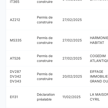
IT365
construire
Permis de
AZ212
27/02/2025
construire
Permis de
HARMONI
MS335
27/02/2025
construire
HABITAT
Permis de
COGEDIM
AT526
27/02/2025
construire
ATLANTIQ
DV287
EIFFAGE
Permis de
DV342
20/02/2025
IMMOBILIE
construire
DV343
GRAND OU
Déclaration
LA MAISO
EI131
11/02/2025
préalable
CYRIL