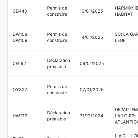
Permis de
HARMONI
CD448
16/01/2025
construire
HABITAT
DW108
Permis de
SCI LA GA
14/01/2025
DW109
construire
LEGE
Déclaration
CH192
09/01/2025
préalable
Permis de
OY327
07/01/2025
construire
DEPARTEM
Déclaration
HW139
31/12/2024
LA LOIRE-
préalable
ATLANTIQ
L.A.C. - LO