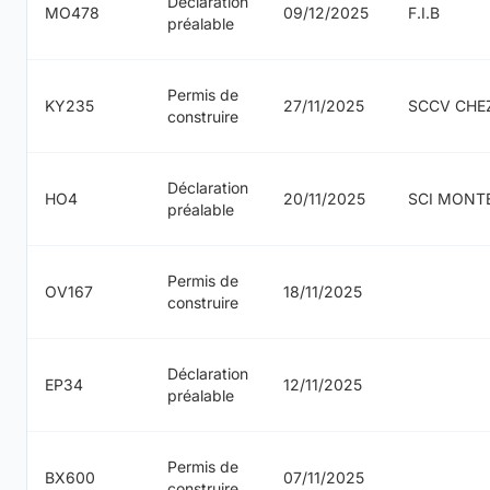
Déclaration
MO478
09/12/2025
F.I.B
préalable
Permis de
KY235
27/11/2025
SCCV CHE
construire
Déclaration
HO4
20/11/2025
SCI MONT
préalable
Permis de
OV167
18/11/2025
construire
Déclaration
EP34
12/11/2025
préalable
Permis de
BX600
07/11/2025
construire