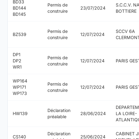
BD33
Permis de
S.C.C.V. 
BD144
23/07/2024
construire
BOTTIERE
BD145
Permis de
SCCV 6A
BZ539
12/07/2024
construire
CLERMON
DP1
Permis de
DP2
12/07/2024
PARIS GES
construire
WR1
WP164
Permis de
WP171
12/07/2024
PARIS GES
construire
WP173
DEPARTEM
Déclaration
HW139
28/06/2024
LA LOIRE-
préalable
ATLANTIQ
Déclaration
CABINET 
CS140
25/06/2024