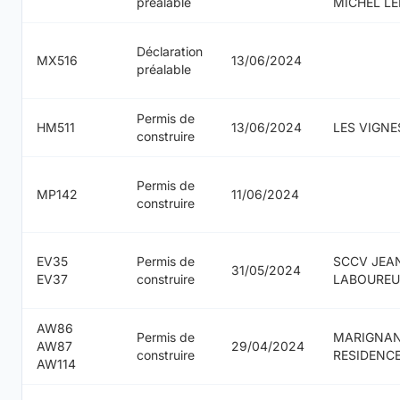
préalable
MICHEL L
Déclaration
MX516
13/06/2024
préalable
Permis de
HM511
13/06/2024
LES VIGNE
construire
Permis de
MP142
11/06/2024
construire
EV35
Permis de
SCCV JEA
31/05/2024
EV37
construire
LABOUREU
AW86
Permis de
MARIGNA
AW87
29/04/2024
construire
RESIDENC
AW114