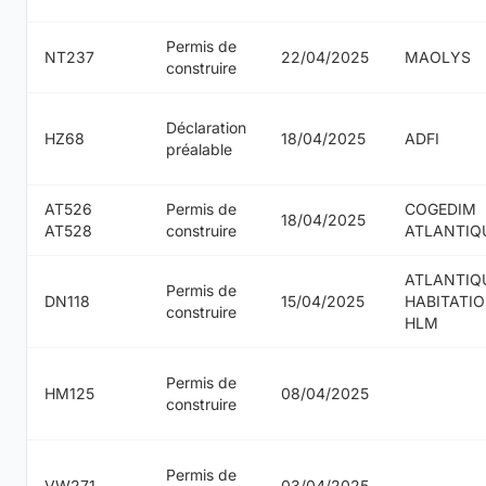
Permis de
NT237
22/04/2025
MAOLYS
construire
Déclaration
HZ68
18/04/2025
ADFI
préalable
AT526
Permis de
COGEDIM
18/04/2025
AT528
construire
ATLANTIQ
ATLANTIQ
Permis de
DN118
15/04/2025
HABITATI
construire
HLM
Permis de
HM125
08/04/2025
construire
Permis de
VW271
03/04/2025