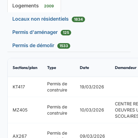
Logements
2009
Locaux non résidentiels
1834
Permis d'aménager
125
Permis de démolir
1533
Sections/plan
Type
Date
Demandeur
Permis de
KT417
19/03/2026
construire
CENTRE R
Permis de
MZ405
10/03/2026
OEUVRES 
construire
SCOLAIRE
Permis de
AX267
09/03/2026