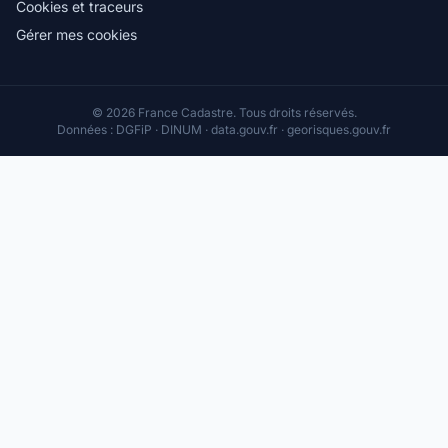
Cookies et traceurs
Gérer mes cookies
© 2026 France Cadastre. Tous droits réservés.
Données : DGFiP · DINUM · data.gouv.fr · georisques.gouv.fr