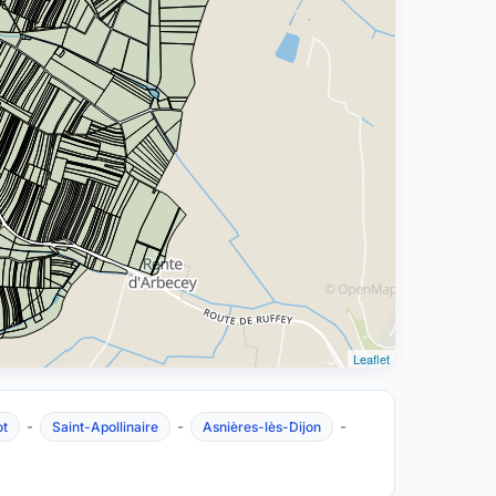
Leaflet
-
-
-
ot
Saint-Apollinaire
Asnières-lès-Dijon