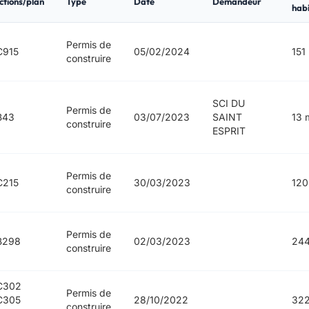
ctions/plan
Type
Date
Demandeur
habi
Permis de
C915
05/02/2024
151
construire
SCI DU
Permis de
B43
03/07/2023
SAINT
13 
construire
ESPRIT
Permis de
C215
30/03/2023
120
construire
Permis de
B298
02/03/2023
244
construire
C302
Permis de
C305
28/10/2022
322
construire