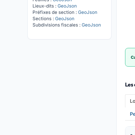
Lieux-dits :
GeoJson
Préfixes de section :
GeoJson
Sections :
GeoJson
Subdivisions fiscales :
GeoJson
Ca
Les 
L
Pe