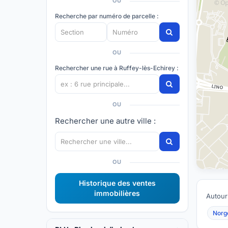
OU
Recherche par numéro de parcelle :
OU
Rechercher une rue à Ruffey-lès-Echirey :
OU
Rechercher une autre ville :
OU
Historique des ventes
immobilières
Autour
Norge