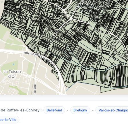
 de Ruffey-lès-Echirey :
-
-
Bellefond
Bretigny
Varois-et-Chaign
s-la-Ville