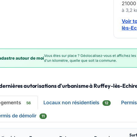
21000
à 3,2 
Voir t
lès-Ec
Vous êtes sur place ? Géolocalisez-vous et affichez les
dastre autour de moi
d'un kilomètre, quelle que soit la commune.
dernières autorisations d'urbanisme à Ruffey-lès-Echir
ogements
Locaux non résidentiels
Permi
56
12
rmis de démolir
11
Sur