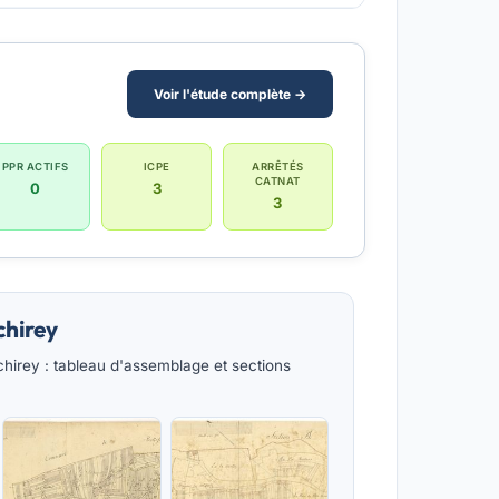
Voir l'étude complète →
PPR ACTIFS
ICPE
ARRÊTÉS
CATNAT
0
3
3
chirey
hirey : tableau d'assemblage et sections