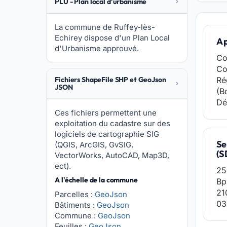
PLU - Plan local d'urbanisme
La commune de Ruffey-lès-
Echirey dispose d'un Plan Local
A 
d'Urbanisme approuvé.
Co
Co
Fichiers ShapeFile SHP et GeoJson
Ré
JSON
(B
Dé
Ces fichiers permettent une
exploitation du cadastre sur des
logiciels de cartographie SIG
Se
(QGIS, ArcGIS, GvSIG,
(S
VectorWorks, AutoCAD, Map3D,
ect).
25
A l'échelle de la commune
Bp
21
Parcelles :
GeoJson
03
Bâtiments :
GeoJson
Commune :
GeoJson
Feuilles :
GeoJson