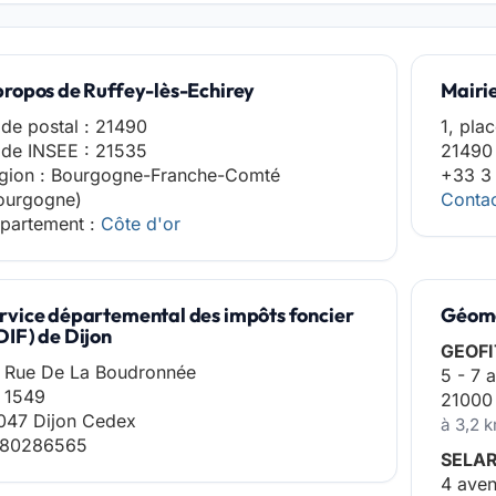
propos de Ruffey-lès-Echirey
Mairi
de postal : 21490
1, pla
de INSEE : 21535
21490 
gion : Bourgogne-Franche-Comté
+33 3
ourgogne)
Contac
partement :
Côte d'or
rvice départemental des impôts foncier
Géomè
DIF) de Dijon
GEOFI
 Rue De La Boudronnée
5 - 7 
 1549
21000
047 Dijon Cedex
à 3,2 
80286565
SELA
4 aven