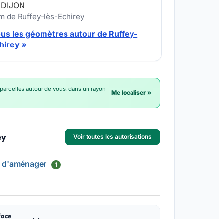
 DIJON
km de Ruffey-lès-Echirey
ous les géomètres autour de Ruffey-
hirey »
 parcelles autour de vous, dans un rayon
Me localiser »
ey
Voir toutes les autorisations
s d'aménager
1
face