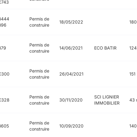
C743
B444
Permis de
18/05/2022
180
B96
construire
Permis de
B79
14/06/2021
ECO BATIR
124
construire
Permis de
C300
26/04/2021
151
construire
Permis de
SCI LIGNIER
C328
30/11/2020
43 
construire
IMMOBILIER
Permis de
B605
10/09/2020
140
construire