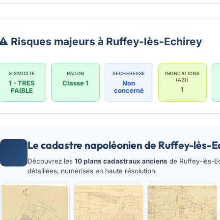
⚠️ Risques majeurs à Ruffey-lès-Echirey
SISMICITÉ
RADON
SÉCHERESSE
INONDATIONS
(AZI)
1 - TRES
Classe 1
Non
1
FAIBLE
concerné
Le cadastre napoléonien de Ruffey-lès-E
Découvrez les
10 plans cadastraux anciens
de Ruffey-lès-Ec
détaillées, numérisés en haute résolution.