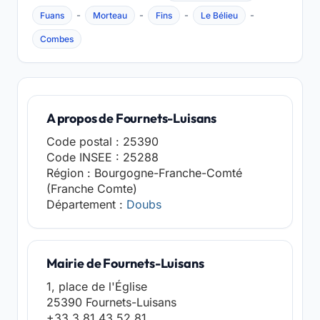
-
-
-
-
Fuans
Morteau
Fins
Le Bélieu
Combes
A propos de Fournets-Luisans
Code postal : 25390
Code INSEE : 25288
Région : Bourgogne-Franche-Comté
(Franche Comte)
Département :
Doubs
Mairie de Fournets-Luisans
1, place de l'Église
25390 Fournets-Luisans
+33 3 81 43 52 81