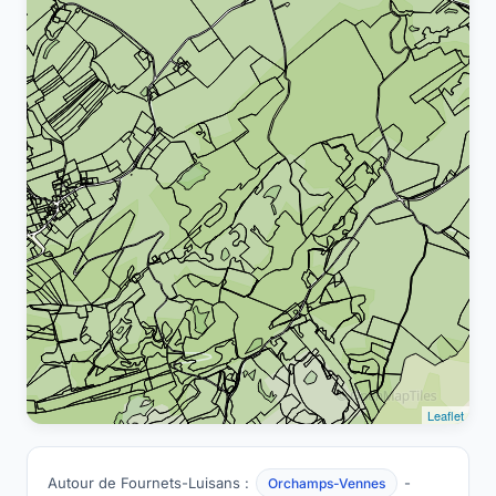
Leaflet
Autour de Fournets-Luisans :
-
Orchamps-Vennes