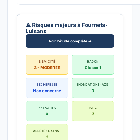
⚠️ Risques majeurs à Fournets-
Luisans
Voir l'étude complète →
SISMICITÉ
RADON
3 - MODEREE
Classe 1
SÉCHERESSE
INONDATIONS (AZI)
Non concerné
0
PPR ACTIFS
ICPE
0
3
ARRÊTÉS CATNAT
2