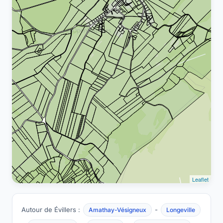
Leaflet
Autour de Évillers :
-
Amathay-Vésigneux
Longeville