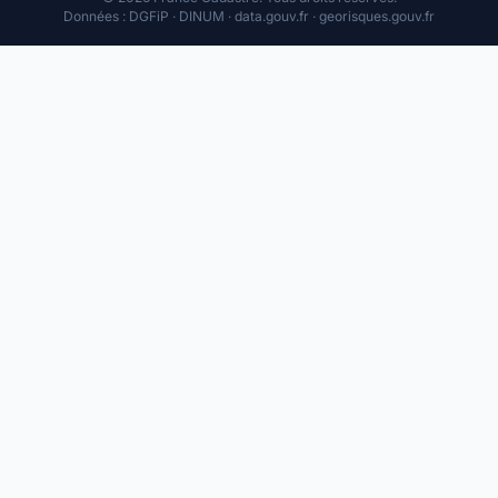
Données : DGFiP · DINUM · data.gouv.fr · georisques.gouv.fr