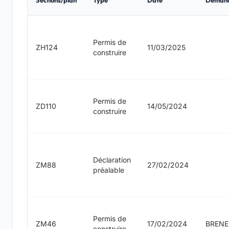
Sections/plan
Type
Date
Deman
Permis de
ZH124
11/03/2025
construire
Permis de
ZD110
14/05/2024
construire
Déclaration
ZM88
27/02/2024
préalable
Permis de
ZM46
17/02/2024
BRENE
construire