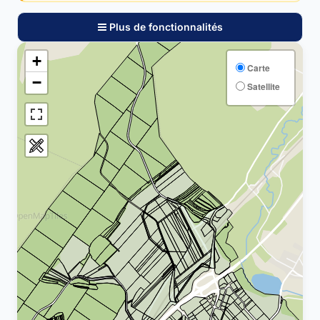
Plus de fonctionnalités
+
Carte
−
Satellite