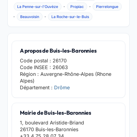
-
-
La Penne-sur-l'Ouvèze
Propiac
Pierrelongue
-
-
Beauvoisin
La Roche-sur-le-Buis
A propos de Buis-les-Baronnies
Code postal : 26170
Code INSEE : 26063
Région : Auvergne-Rhône-Alpes (Rhone
Alpes)
Département :
Drôme
Mairie de Buis-les-Baronnies
1, boulevard Aristide-Briand
26170 Buis-les-Baronnies
+33 4 75 28 07 34