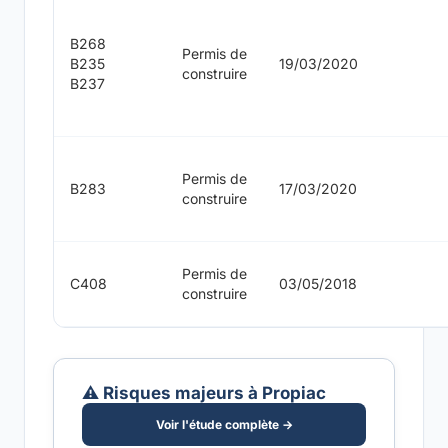
B268
Permis de
B235
19/03/2020
construire
B237
Permis de
B283
17/03/2020
construire
Permis de
C408
03/05/2018
construire
⚠️ Risques majeurs à Propiac
Voir l'étude complète →