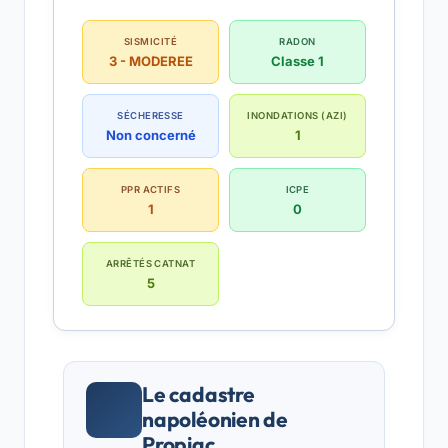
SISMICITÉ
RADON
3 - MODEREE
Classe 1
SÉCHERESSE
INONDATIONS (AZI)
Non concerné
1
PPR ACTIFS
ICPE
1
0
ARRÊTÉS CATNAT
5
Le cadastre
napoléonien de
Propiac