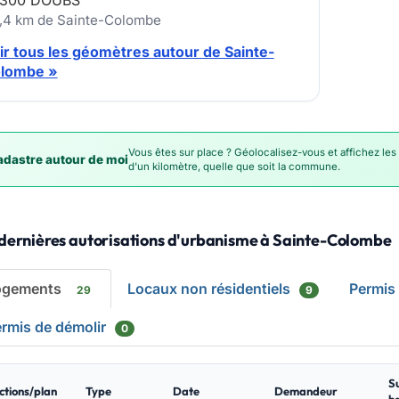
300 DOUBS
7,4 km de Sainte-Colombe
ir tous les géomètres autour de Sainte-
lombe »
Vous êtes sur place ? Géolocalisez-vous et affichez les
dastre autour de moi
d'un kilomètre, quelle que soit la commune.
 dernières autorisations d'urbanisme à Sainte-Colombe
ogements
Locaux non résidentiels
Permis
29
9
rmis de démolir
0
S
ctions/plan
Type
Date
Demandeur