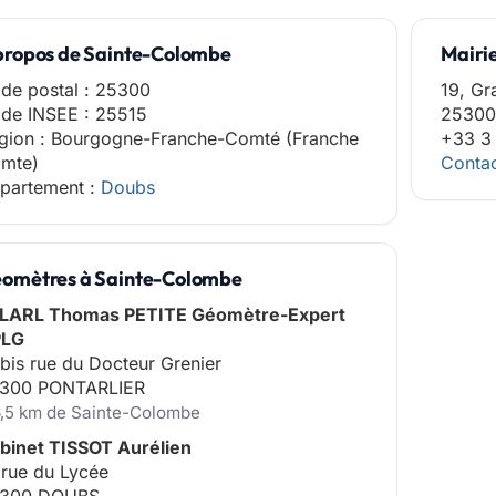
propos de Sainte-Colombe
Mairi
de postal : 25300
19, Gr
de INSEE : 25515
25300
gion : Bourgogne-Franche-Comté (Franche
+33 3
mte)
Contac
partement :
Doubs
omètres à Sainte-Colombe
LARL Thomas PETITE Géomètre-Expert
PLG
 bis rue du Docteur Grenier
300 PONTARLIER
6,5 km de Sainte-Colombe
binet TISSOT Aurélien
 rue du Lycée