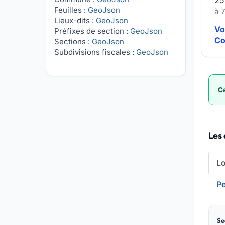
25
Feuilles :
GeoJson
à 
Lieux-dits :
GeoJson
Vo
Préfixes de section :
GeoJson
Co
Sections :
GeoJson
Subdivisions fiscales :
GeoJson
Ca
Les
L
Pe
Se