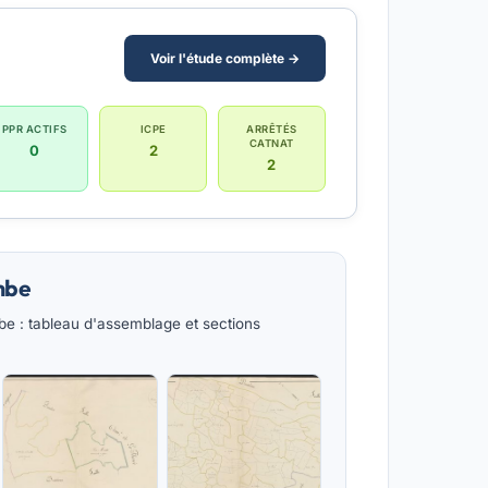
Voir l'étude complète →
PPR ACTIFS
ICPE
ARRÊTÉS
CATNAT
0
2
2
mbe
e : tableau d'assemblage et sections