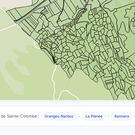
 de Sainte-Colombe :
-
-
Granges-Narboz
La Planée
Bannans