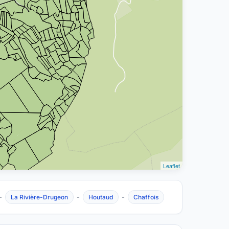
Leaflet
-
-
-
La Rivière-Drugeon
Houtaud
Chaffois