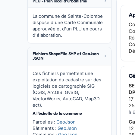
PLU - Plan local d'urbanisme
A 
La commune de Sainte-Colombe
dispose d'une Carte Communale
Co
approuvée et d'un PLU en cours
Co
d'élaboration.
Ré
Co
Dé
Fichiers ShapeFile SHP et GeoJson
JSON
Ces fichiers permettent une
Gé
exploitation du cadastre sur des
SE
logiciels de cartographie SIG
D
(QGIS, ArcGIS, GvSIG,
VectorWorks, AutoCAD, Map3D,
17
ect).
25
à 
A l'échelle de la commune
Ca
Parcelles :
GeoJson
Bâtiments :
GeoJson
12
Commune :
GeoJson