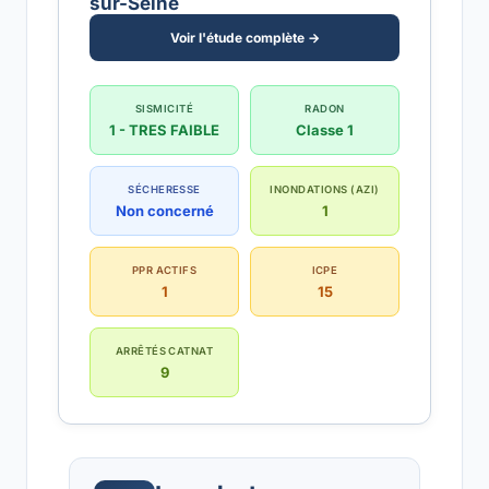
sur-Seine
Voir l'étude complète →
SISMICITÉ
RADON
1 - TRES FAIBLE
Classe 1
SÉCHERESSE
INONDATIONS (AZI)
Non concerné
1
PPR ACTIFS
ICPE
1
15
ARRÊTÉS CATNAT
9