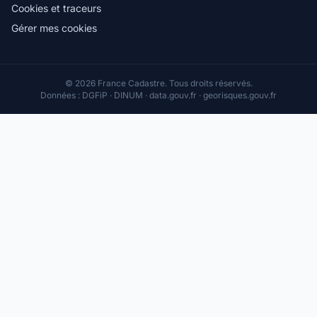
Cookies et traceurs
Gérer mes cookies
© 2026 France Cadastre. Tous droits réservés.
Données : DGFiP · DINUM · data.gouv.fr · georisques.gouv.fr