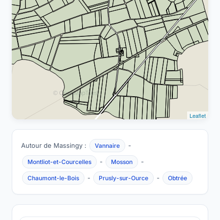
Leaflet
Autour de Massingy :
-
Vannaire
-
-
Montliot-et-Courcelles
Mosson
-
-
Chaumont-le-Bois
Prusly-sur-Ource
Obtrée