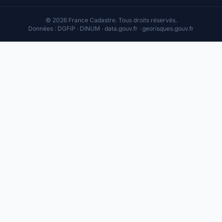
© 2026 France Cadastre. Tous droits réservés.
Données : DGFiP · DINUM · data.gouv.fr · georisques.gouv.fr