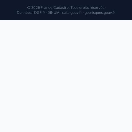
© 2026 France Cadastre. Tous droits réservés.
Données : DGFiP · DINUM · data.gouv.fr · georisques.gouv.fr