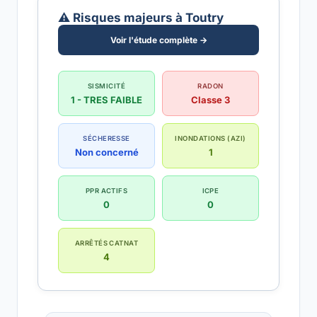
⚠️ Risques majeurs à Toutry
Voir l'étude complète →
SISMICITÉ
RADON
1 - TRES FAIBLE
Classe 3
SÉCHERESSE
INONDATIONS (AZI)
Non concerné
1
PPR ACTIFS
ICPE
0
0
ARRÊTÉS CATNAT
4