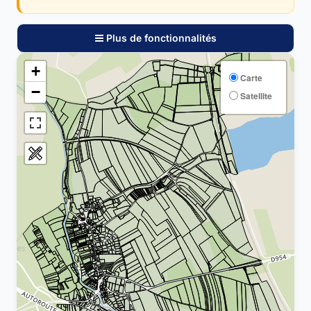
Plus de fonctionnalités
+
Carte
−
Satellite