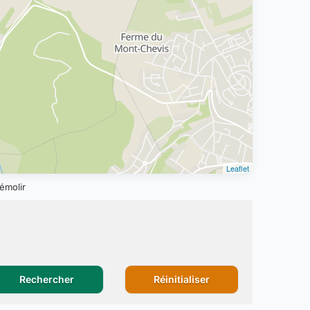
Leaflet
émolir
Rechercher
Réinitialiser