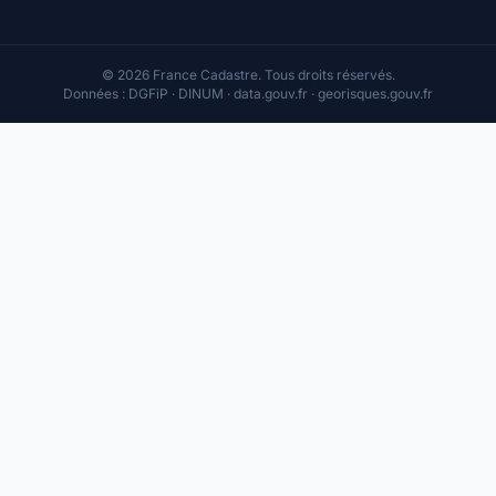
© 2026 France Cadastre. Tous droits réservés.
Données : DGFiP · DINUM · data.gouv.fr · georisques.gouv.fr