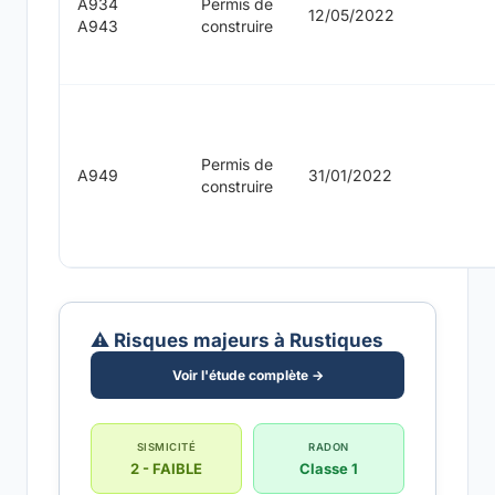
A934
Permis de
12/05/2022
A943
construire
Permis de
A949
31/01/2022
construire
⚠️ Risques majeurs à Rustiques
Voir l'étude complète →
SISMICITÉ
RADON
2 - FAIBLE
Classe 1