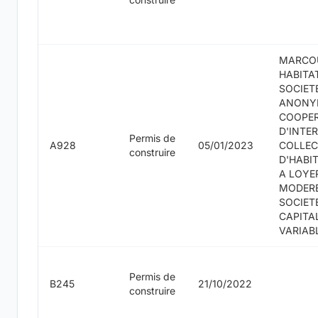
MARCO
HABITA
SOCIET
ANONY
COOPER
D'INTE
Permis de
A928
05/01/2023
COLLEC
construire
D'HABI
A LOYE
MODERE
SOCIET
CAPITA
VARIAB
Permis de
B245
21/10/2022
construire