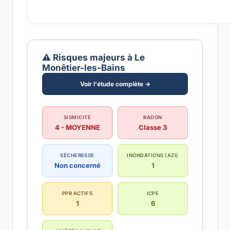
⚠️ Risques majeurs à Le
Monêtier-les-Bains
Voir l'étude complète →
SISMICITÉ
RADON
4 - MOYENNE
Classe 3
SÉCHERESSE
INONDATIONS (AZI)
Non concerné
1
PPR ACTIFS
ICPE
1
6