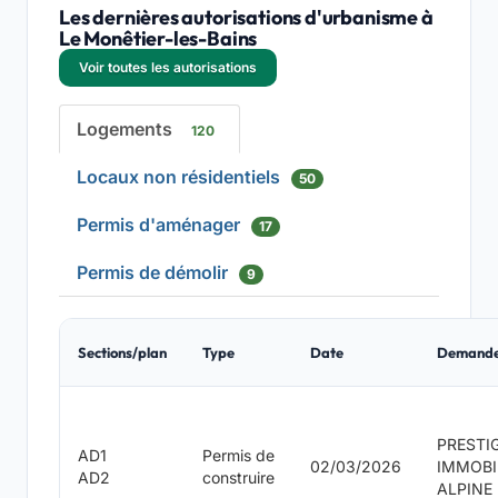
Les dernières autorisations d'urbanisme à
Le Monêtier-les-Bains
Voir toutes les autorisations
Logements
120
Locaux non résidentiels
50
Permis d'aménager
17
Permis de démolir
9
Sections/plan
Type
Date
Demand
PRESTI
AD1
Permis de
02/03/2026
IMMOBI
AD2
construire
ALPINE