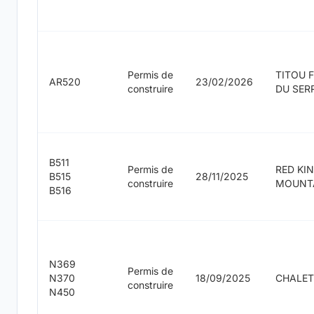
Permis de
TITOU 
AR520
23/02/2026
construire
DU SER
B511
Permis de
RED KI
B515
28/11/2025
construire
MOUNT
B516
N369
Permis de
N370
18/09/2025
CHALET
construire
N450