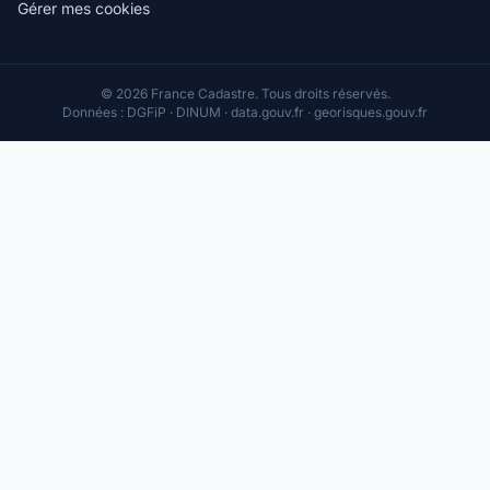
Gérer mes cookies
© 2026 France Cadastre. Tous droits réservés.
Données : DGFiP · DINUM · data.gouv.fr · georisques.gouv.fr