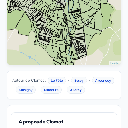
Leaflet
Autour de Clomot :
-
-
Le Fête
Essey
Arconcey
-
-
-
Musigny
Mimeure
Allerey
A propos de Clomot