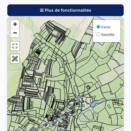
Plus de fonctionnalités
+
Carte
−
Satellite