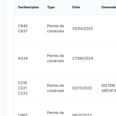
Sections/plan
Type
Date
Demande
C940
Permis de
25/04/2025
C937
construire
Permis de
A334
27/06/2024
construire
C219
Permis de
SISTEM
C221
02/11/2023
construire
ARCHIT
C222
Permis de
C967
08/11/2022