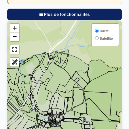
Plus de fonctionnalités
+
Carte
−
Satellite