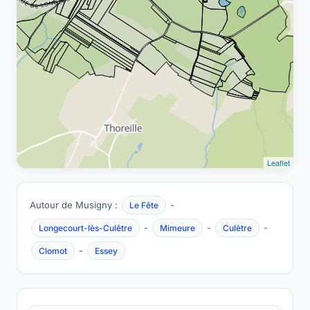
Leaflet
Autour de Musigny :
-
Le Fête
-
-
-
Longecourt-lès-Culêtre
Mimeure
Culètre
-
Clomot
Essey