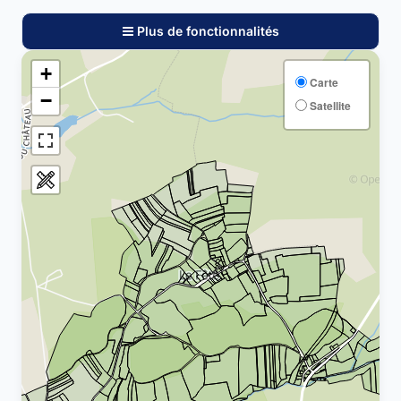
Plus de fonctionnalités
+
Carte
−
Satellite