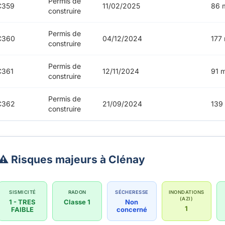
Permis de
C359
11/02/2025
86 
construire
Permis de
C360
04/12/2024
177
construire
Permis de
C361
12/11/2024
91 
construire
Permis de
C362
21/09/2024
139
construire
⚠️ Risques majeurs à Clénay
SISMICITÉ
RADON
SÉCHERESSE
INONDATIONS
(AZI)
1 - TRES
Classe 1
Non
1
FAIBLE
concerné