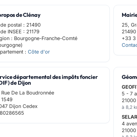
propos de Clénay
Mairi
de postal : 21490
25, Gr
de INSEE : 21179
21490
gion : Bourgogne-Franche-Comté
+33 3
ourgogne)
Contac
partement :
Côte d'or
rvice départemental des impôts foncier
Géomè
DIF) de Dijon
GEOFI
 Rue De La Boudronnée
5 - 7 
 1549
21000
047 Dijon Cedex
à 8,2 
80286565
SELA
4 aven
21000