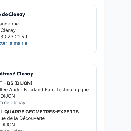
e de Clénay
ande rue
 Clénay
 80 23 21 59
ter la mairie
tres à Clénay
T - BS (DIJON)
allée André Bourland Parc Technologique
 DIJON
km de Clénay
RL QUARRE GEOMETRES-EXPERTS
ue de la Découverte
 DIJON