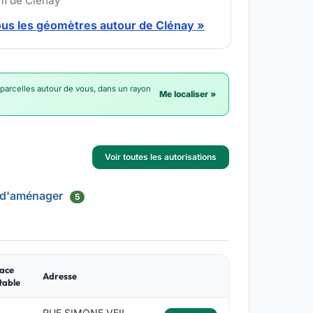
km de Clénay
ous les géomètres autour de Clénay »
 parcelles autour de vous, dans un rayon
Me localiser »
Voir toutes les autorisations
 d'aménager
5
ace
Adresse
table
RUE SIMONE VEIL