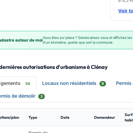
à 8,3 
Voir t
Vous êtes sur place ? Géolocalisez-vous et affichez les
dastre autour de moi
d'un kilomètre, quelle que soit la commune.
dernières autorisations d'urbanisme à Clénay
ogements
Locaux non résidentiels
Permis
54
9
rmis de démolir
3
Surf
ctions/plan
Type
Date
Demandeur
habi
Permis de