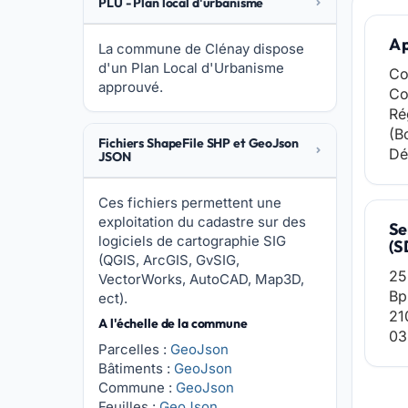
PLU - Plan local d'urbanisme
A 
La commune de Clénay dispose
d'un Plan Local d'Urbanisme
Co
approuvé.
Co
Ré
(B
Fichiers ShapeFile SHP et GeoJson
Dé
JSON
Ces fichiers permettent une
exploitation du cadastre sur des
Se
logiciels de cartographie SIG
(S
(QGIS, ArcGIS, GvSIG,
25
VectorWorks, AutoCAD, Map3D,
Bp
ect).
21
A l'échelle de la commune
03
Parcelles :
GeoJson
Bâtiments :
GeoJson
Commune :
GeoJson
Feuilles :
GeoJson