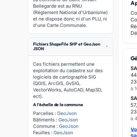
A 
Bellegarde est au RNU
(Réglement National d'Urbanisme)
Co
et ne dispose donc ni d'un PLU, ni
Co
d'une Carte Communale.
Ré
Dé
Fichiers ShapeFile SHP et GeoJson
JSON
Gé
Ces fichiers permettent une
SA
exploitation du cadastre sur des
44
logiciels de cartographie SIG
23
(QGIS, ArcGIS, GvSIG,
à 
VectorWorks, AutoCAD, Map3D,
ect).
SA
A l'échelle de la commune
57
23
Parcelles :
GeoJson
à 
Bâtiments :
GeoJson
Commune :
GeoJson
Vo
Feuilles :
GeoJson
Si