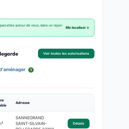
 parcelles autour de vous, dans un rayon
Me localiser »
llegarde
Voir toutes les autorisations
 d'aménager
1
ce
Adresse
able
SANNEGRAND
m²
SAINT-SILVAIN-
Détails