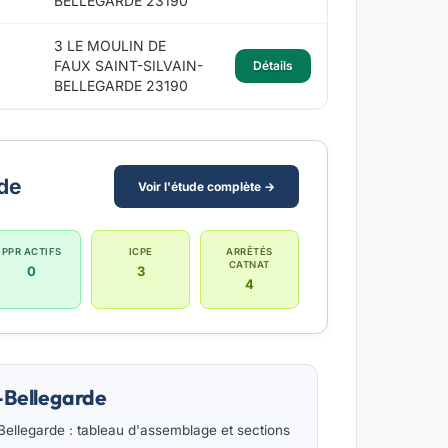
BELLEGARDE 23190
3 LE MOULIN DE
FAUX SAINT-SILVAIN-
Détails
BELLEGARDE 23190
rde
Voir l'étude complète →
PPR ACTIFS
ICPE
ARRÊTÉS
CATNAT
0
3
4
-Bellegarde
Bellegarde : tableau d'assemblage et sections