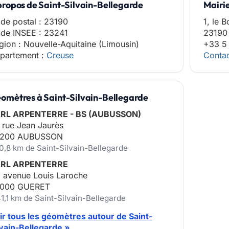
propos de Saint-Silvain-Bellegarde
Mairi
de postal : 23190
1, le 
de INSEE : 23241
23190 
gion : Nouvelle-Aquitaine (Limousin)
+33 5
partement :
Creuse
Contac
omètres à Saint-Silvain-Bellegarde
RL ARPENTERRE - BS (AUBUSSON)
 rue Jean Jaurès
200 AUBUSSON
10,8 km de Saint-Silvain-Bellegarde
RL ARPENTERRE
, avenue Louis Laroche
000 GUERET
41,1 km de Saint-Silvain-Bellegarde
ir tous les géomètres autour de Saint-
lvain-Bellegarde »