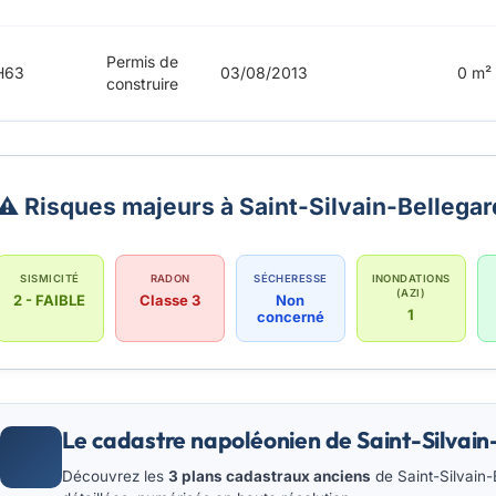
Permis de
H63
03/08/2013
0 m²
construire
⚠️ Risques majeurs à Saint-Silvain-Bellega
SISMICITÉ
RADON
SÉCHERESSE
INONDATIONS
(AZI)
2 - FAIBLE
Classe 3
Non
1
concerné
Le cadastre napoléonien de Saint-Silvain
Découvrez les
3 plans cadastraux anciens
de Saint-Silvain-