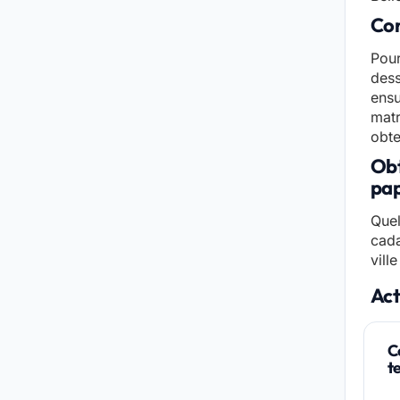
Con
Pour
dess
ensu
matr
obte
Obt
pap
Quel
cada
vill
Act
C
t