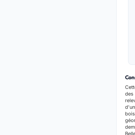
Cons
Cett
des 
rele
d'un
bois
géom
dema
Bell