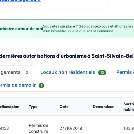
Vous êtes sur place ? Géolocalisez-vous et affichez les
dastre autour de moi
d'un kilomètre, quelle que soit la commune.
dernières autorisations d'urbanisme à Saint-Silvain-Be
ogements
Locaux non résidentiels
Permis
2
12
rmis de démolir
1
Surfa
ctions/plan
Type
Date
Demandeur
habit
Permis de
M153
24/10/2019
103 
construire