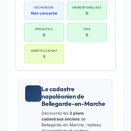
SÉCHERESSE
INONDATIONS (AZI)
Non concerné
0
PPR ACTIFS
ICPE
0
0
ARRÊTÉS CATNAT
5
Le cadastre
napoléonien de
Bellegarde-en-Marche
Découvrez les
2 plans
cadastraux anciens
de
Bellegarde-en-Marche : tableau
d'assemblage et sections