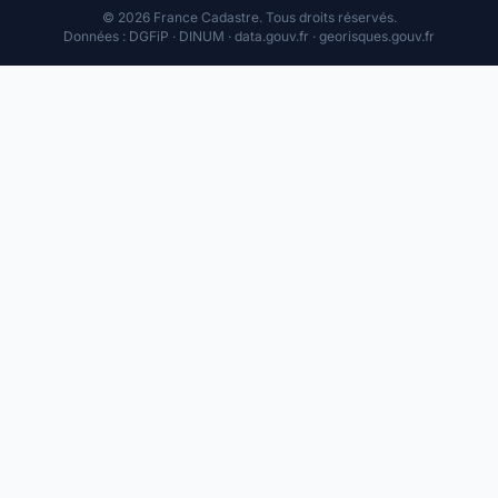
© 2026 France Cadastre. Tous droits réservés.
Données : DGFiP · DINUM · data.gouv.fr · georisques.gouv.fr