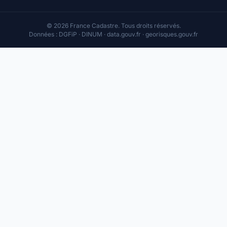
© 2026 France Cadastre. Tous droits réservés.
Données : DGFiP · DINUM · data.gouv.fr · georisques.gouv.fr