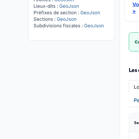
Vo
Lieux-dits :
GeoJson
»
Préfixes de section :
GeoJson
Sections :
GeoJson
Subdivisions fiscales :
GeoJson
Ca
Les 
L
Pe
Se