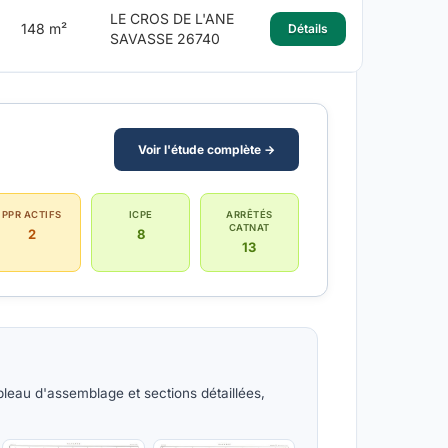
LE CROS DE L'ANE
148 m²
Détails
SAVASSE 26740
Voir l'étude complète →
PPR ACTIFS
ICPE
ARRÊTÉS
CATNAT
2
8
13
leau d'assemblage et sections détaillées,