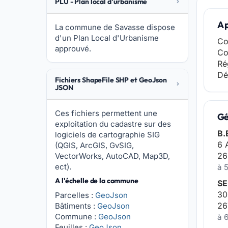
PLU - Plan local d'urbanisme
A 
La commune de Savasse dispose
d'un Plan Local d'Urbanisme
Co
approuvé.
Co
Ré
Dé
Fichiers ShapeFile SHP et GeoJson
JSON
Ces fichiers permettent une
Gé
exploitation du cadastre sur des
B.
logiciels de cartographie SIG
6 
(QGIS, ArcGIS, GvSIG,
26
VectorWorks, AutoCAD, Map3D,
ect).
à 
A l'échelle de la commune
SE
30
Parcelles :
GeoJson
26
Bâtiments :
GeoJson
Commune :
GeoJson
à 
Feuilles :
GeoJson