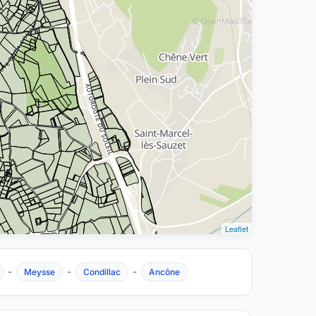
Leaflet
-
-
-
Meysse
Condillac
Ancône