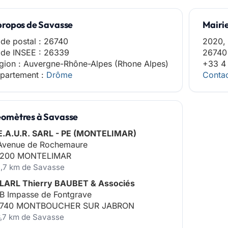
propos de Savasse
Mairi
de postal : 26740
2020, 
de INSEE : 26339
26740
gion : Auvergne-Rhône-Alpes (Rhone Alpes)
+33 4 
partement :
Drôme
Contac
omètres à Savasse
E.A.U.R. SARL - PE (MONTELIMAR)
Avenue de Rochemaure
200 MONTELIMAR
5,7 km de Savasse
LARL Thierry BAUBET & Associés
B Impasse de Fontgrave
740 MONTBOUCHER SUR JABRON
6,7 km de Savasse