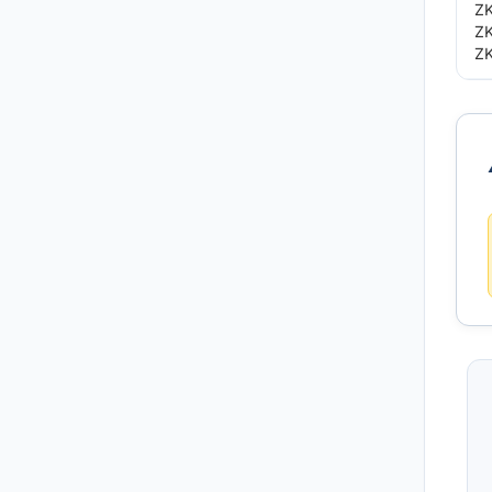
ZK
Z
Z