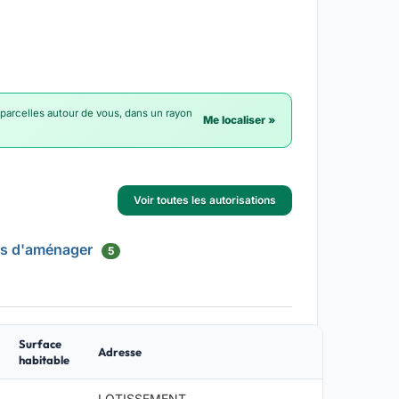
 parcelles autour de vous, dans un rayon
Me localiser »
Voir toutes les autorisations
is d'aménager
5
Surface
Adresse
habitable
LOTISSEMENT