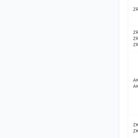
Z
Z
Z
Z
A
A
Z
Z