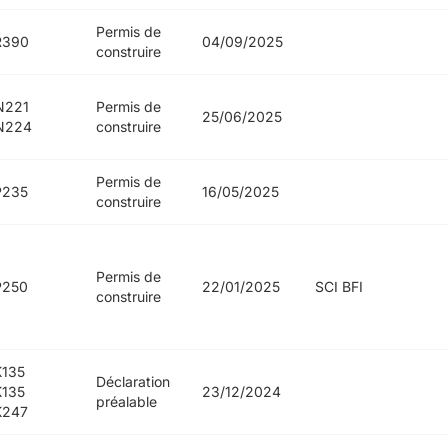
Permis de
R390
04/09/2025
construire
N221
Permis de
25/06/2025
N224
construire
Permis de
P235
16/05/2025
construire
Permis de
P250
22/01/2025
SCI BFI
construire
135
Déclaration
135
23/12/2024
préalable
K247