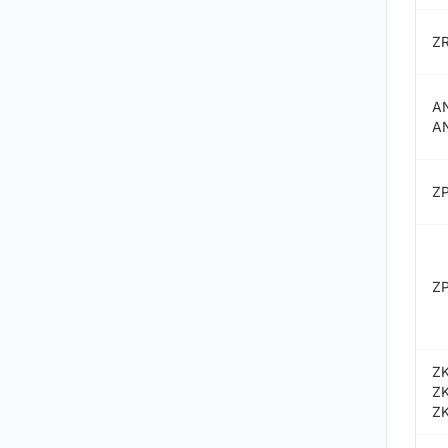
Z
A
A
Z
Z
ZK
ZK
Z