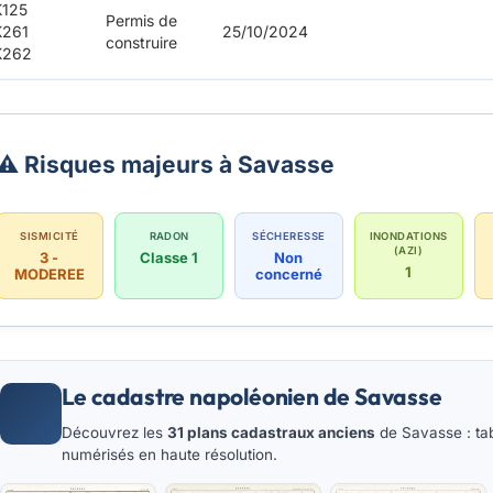
125
Permis de
K261
25/10/2024
construire
K262
⚠️ Risques majeurs à Savasse
SISMICITÉ
RADON
SÉCHERESSE
INONDATIONS
(AZI)
3 -
Classe 1
Non
1
MODEREE
concerné
Le cadastre napoléonien de Savasse
Découvrez les
31 plans cadastraux anciens
de Savasse : tab
numérisés en haute résolution.