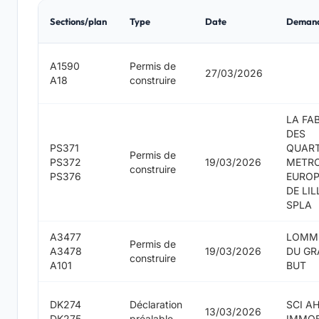
Sections/plan
Type
Date
Deman
A1590
Permis de
27/03/2026
A18
construire
LA FA
DES
PS371
QUART
Permis de
PS372
19/03/2026
METR
construire
PS376
EURO
DE LIL
SPLA
A3477
LOMM
Permis de
A3478
19/03/2026
DU G
construire
A101
BUT
DK274
Déclaration
SCI A
13/03/2026
DK275
préalable
IMMOB