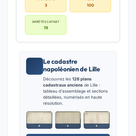
3
100
ARRÊTÉS CATNAT
19
Le cadastre
napoléonien de Lille
Découvrez les
126 plans
cadastraux anciens
de Lille :
tableau d'assemblage et sections
détaillées, numérisés en haute
résolution.
P
P
P