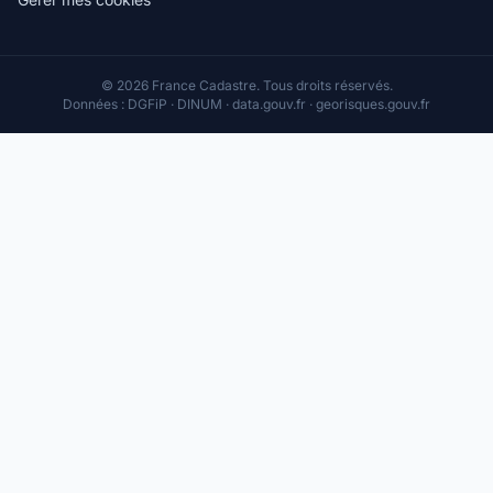
© 2026 France Cadastre. Tous droits réservés.
Données : DGFiP · DINUM · data.gouv.fr · georisques.gouv.fr