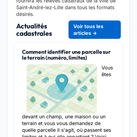
fournira les relevés cadatraux de la ville de
Saint-André-lez-Lille dans tous les formats
désirés.
Actualités
Voir tous les
cadastrales
articles →
Comment identifier une parcelle sur
le terrain (numéro, limites)
Vous
êtes
devant un champ, une maison ou un
terrain et vous vous demandez de
quelle parcelle il s'agit, où passent ses
limites et à qui elle appartient ? Voici