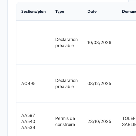
Sections/plan
Type
Date
Deman
Déclaration
10/03/2026
préalable
Déclaration
AO495
08/12/2025
préalable
AA597
Permis de
TOLEF
AA540
23/10/2025
construire
SABLI
AA539