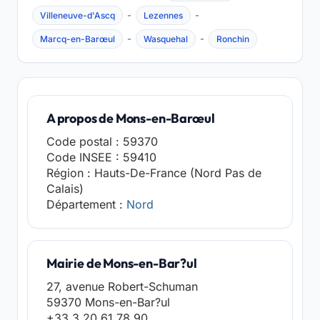
-
-
Villeneuve-d'Ascq
Lezennes
-
-
Marcq-en-Barœul
Wasquehal
Ronchin
A propos de Mons-en-Barœul
Code postal : 59370
Code INSEE : 59410
Région : Hauts-De-France (Nord Pas de
Calais)
Département :
Nord
Mairie de Mons-en-Bar?ul
27, avenue Robert-Schuman
59370 Mons-en-Bar?ul
+33 3 20 61 78 90