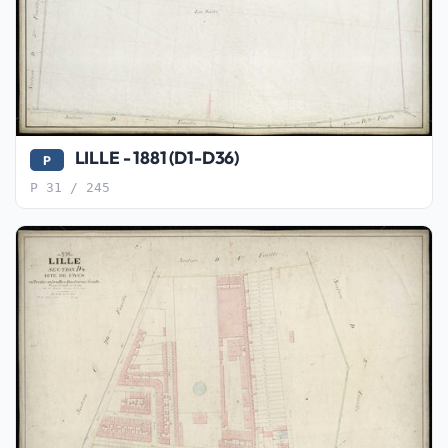
LILLE - 1881 (D1-D36)
P
P 31 / 245