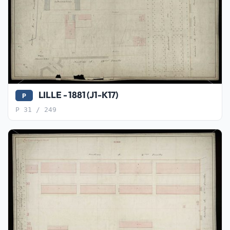
LILLE - 1881 (J1-K17)
P
P 31 / 249