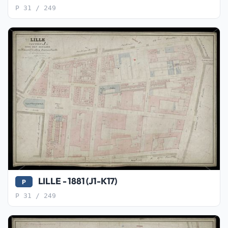
P 31 / 249
LILLE - 1881 (J1-K17)
P
P 31 / 249