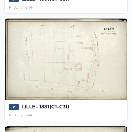
P 31 / 244
LILLE - 1881 (C1-C31)
P
P 31 / 244