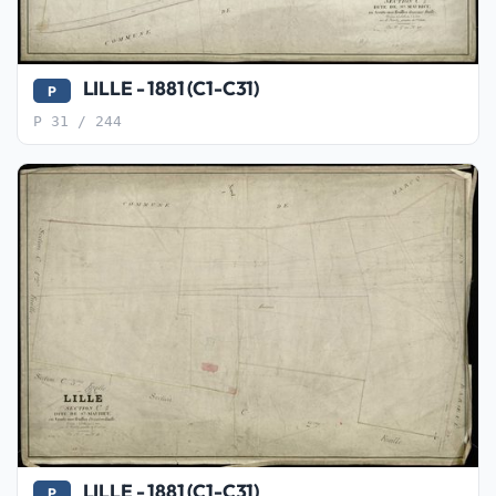
LILLE - 1881 (C1-C31)
P
P 31 / 244
LILLE - 1881 (C1-C31)
P