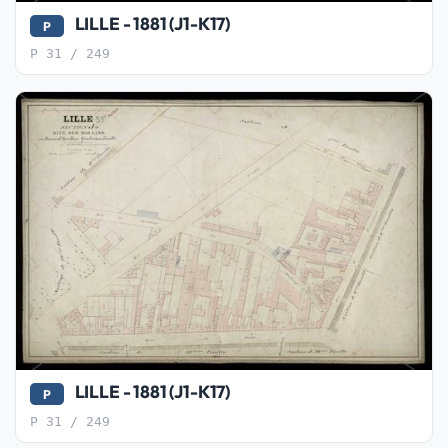
LILLE - 1881 (J1-K17)
P
P 31 / 249
LILLE - 1881 (J1-K17)
P
P 31 / 249