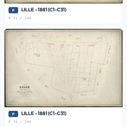
LILLE - 1881 (C1-C31)
P
P 31 / 244
LILLE - 1881 (C1-C31)
P
P 31 / 244