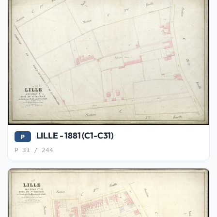
LILLE - 1881 (C1-C31)
P
P 31 / 244