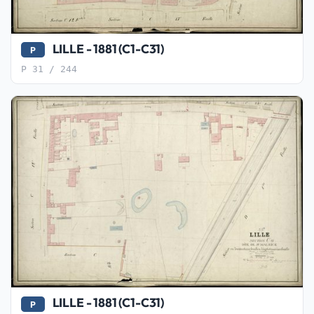
LILLE - 1881 (C1-C31)
P
P 31 / 244
LILLE - 1881 (C1-C31)
P