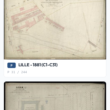
LILLE - 1881 (C1-C31)
P
P 31 / 244