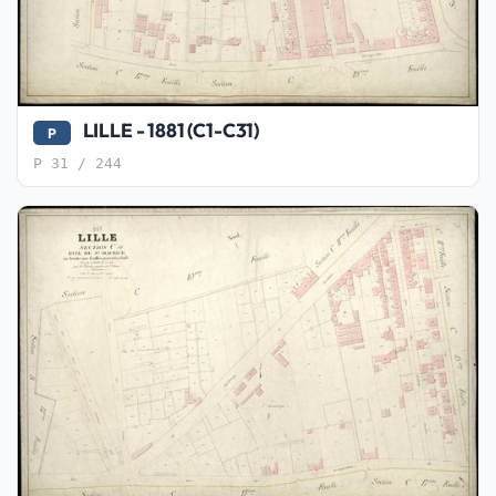
LILLE - 1881 (C1-C31)
P
P 31 / 244