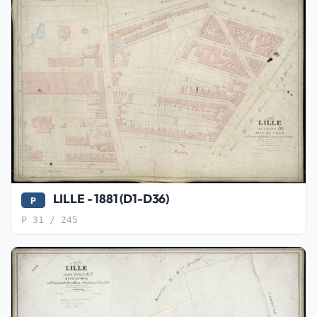
LILLE - 1881 (D1-D36)
P
P 31 / 245