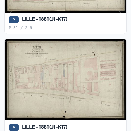
LILLE - 1881 (J1-K17)
P
P 31 / 249
LILLE - 1881 (J1-K17)
P