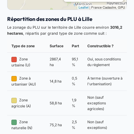
Leaflet
| France Cadastre, GPU
Répartition des zones du PLU à Lille
Le zonage du PLU sur le territoire de Lille couvre environ
3016,2
hectares
, répartis par grand type de zone comme suit :
Type de zone
Surface
Part
Constructible ?
Zone
2867,4
95,1
Oui, sous conditions
ha
%
du règlement
urbaine (U)
Zone à
0,5
À terme (ouverture à
14,8 ha
%
l'urbanisation)
urbaniser (AU)
Non (sauf
Zone
1,9
58,8 ha
exceptions
%
agricole (A)
agricoles)
Zone
2,5
Non (sauf
75,2 ha
%
exceptions)
naturelle (N)