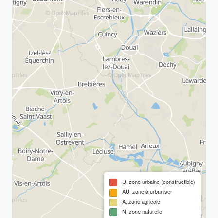
U, zone urbaine (constructible)
AU, zone à urbaniser
A, zone agricole
N, zone naturelle