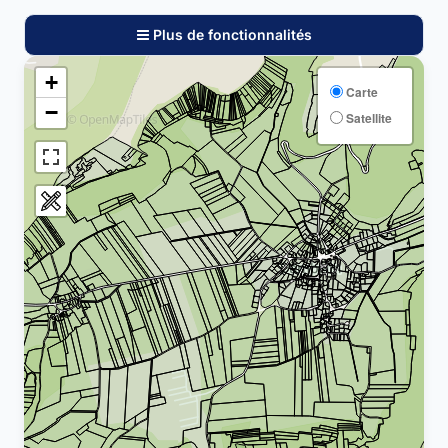
Plus de fonctionnalités
+
Carte
−
Satellite