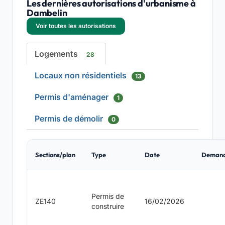
Les dernières autorisations d'urbanisme à
Dambelin
Voir toutes les autorisations
Logements
28
Locaux non résidentiels
13
Permis d'aménager
1
Permis de démolir
0
Sections/plan
Type
Date
Deman
Permis de
ZE140
16/02/2026
construire