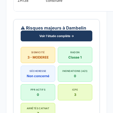
ZH138
construire
⚠️ Risques majeurs à Dambelin
Voir l'étude complète →
SISMICITÉ
RADON
3 - MODEREE
Classe 1
SÉCHERESSE
INONDATIONS (AZI)
Non concerné
0
PPR ACTIFS
ICPE
0
3
ARRÊTÉS CATNAT