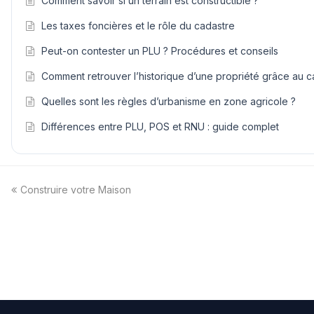
Comment savoir si un terrain est constructible ?
Les taxes foncières et le rôle du cadastre
Peut-on contester un PLU ? Procédures et conseils
Comment retrouver l’historique d’une propriété grâce au c
Quelles sont les règles d’urbanisme en zone agricole ?
Différences entre PLU, POS et RNU : guide complet
previous
Construire votre Maison
post: