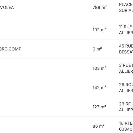
PLACE
EVOLEA
798 m²
SUR A
11 RU
102 m²
ALLIE
45 RU
ICRG COMP
0 m²
BESSA
3 RUE
133 m²
ALLIE
29 RO
142 m²
ALLIE
23 RO
127 m²
ALLIE
16 RT
86 m²
03340