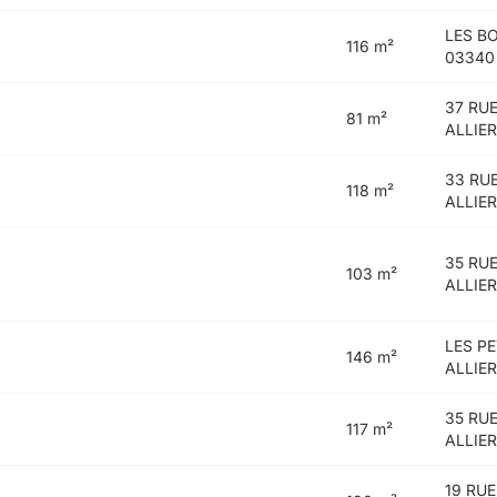
LES B
116 m²
03340
37 RU
81 m²
ALLIE
33 RU
118 m²
ALLIE
35 RU
103 m²
ALLIE
LES P
146 m²
ALLIE
35 RU
117 m²
ALLIE
19 RU