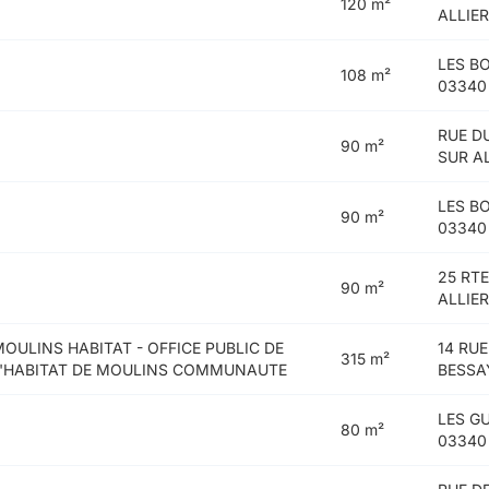
120 m²
ALLIE
LES B
108 m²
03340
RUE D
90 m²
SUR A
LES B
90 m²
03340
25 RT
90 m²
ALLIE
MOULINS HABITAT - OFFICE PUBLIC DE
14 RUE
315 m²
L'HABITAT DE MOULINS COMMUNAUTE
BESSA
LES G
80 m²
03340