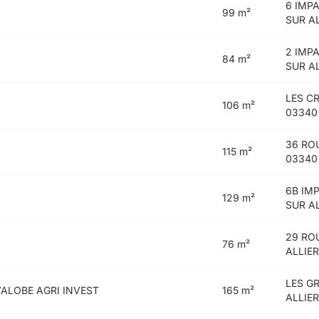
6 IMP
99 m²
SUR A
2 IMP
84 m²
SUR A
LES C
106 m²
03340
36 RO
115 m²
03340
6B IM
129 m²
SUR A
29 RO
76 m²
ALLIE
LES G
VALOBE AGRI INVEST
165 m²
ALLIE