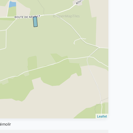
Leaflet
émolir