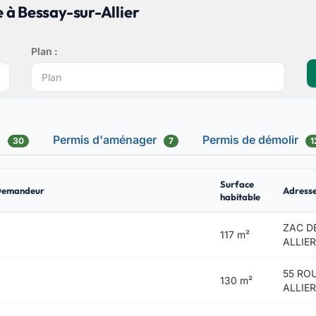
 à Bessay-sur-Allier
Plan :
s
Permis d'aménager
Permis de démolir
30
7
1
Surface
Demandeur
Adress
habitable
ZAC D
117 m²
ALLIE
55 RO
130 m²
ALLIE