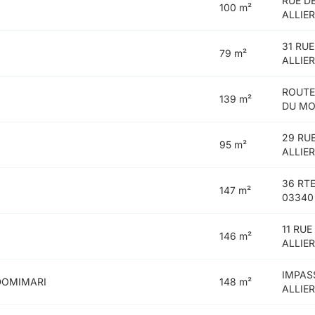
RUE D
100 m²
ALLIE
31 RU
79 m²
ALLIE
ROUTE
139 m²
DU MO
29 RU
95 m²
ALLIE
36 RT
147 m²
03340
11 RU
146 m²
ALLIE
IMPAS
DOMIMARI
148 m²
ALLIE