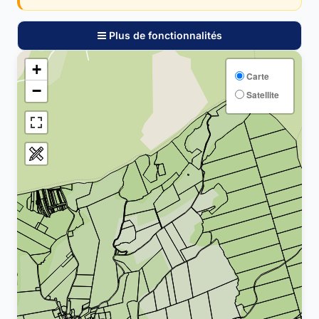
Plus de fonctionnalités
+
Carte
−
Satellite