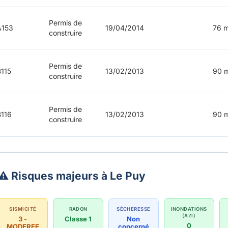
Permis de
A153
19/04/2014
76 
construire
Permis de
115
13/02/2013
90 
construire
Permis de
116
13/02/2013
90 
construire
⚠️ Risques majeurs à Le Puy
SISMICITÉ
RADON
SÉCHERESSE
INONDATIONS
(AZI)
3 -
Classe 1
Non
0
MODEREE
concerné