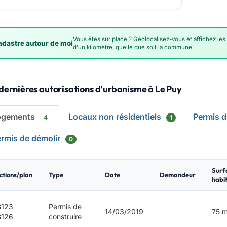
Vous êtes sur place ? Géolocalisez-vous et affichez les
dastre autour de moi
d'un kilomètre, quelle que soit la commune.
dernières autorisations d'urbanisme à Le Puy
ogements
Locaux non résidentiels
Permis 
4
1
rmis de démolir
0
Surf
ctions/plan
Type
Date
Demandeur
habi
B123
Permis de
14/03/2019
75 m
B126
construire