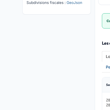
Subdivisions fiscales :
GeoJson
Ca
Les 
L
Pe
Se
Z
Z