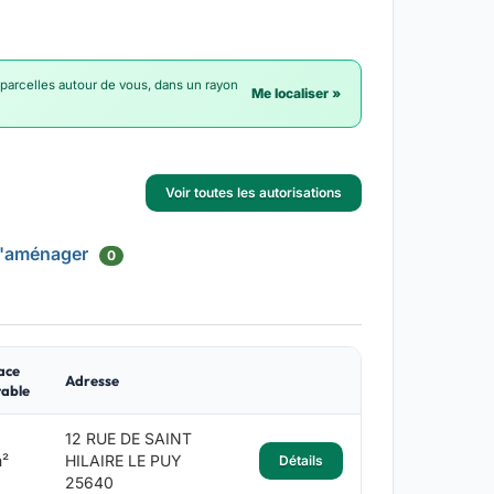
 parcelles autour de vous, dans un rayon
Me localiser »
Voir toutes les autorisations
d'aménager
0
ace
Adresse
table
12 RUE DE SAINT
²
HILAIRE LE PUY
Détails
25640