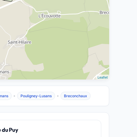
Leaflet
-
-
nans
Pouligney-Lusans
Breconchaux
e du Puy