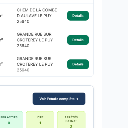
CHEM DE LA COMBE
m²
D AULAVE LE PUY
Détails
25640
GRANDE RUE SUR
m²
CROTEREY LE PUY
Détails
25640
GRANDE RUE SUR
m²
CROTEREY LE PUY
Détails
25640
Voir l'étude complète →
PPR ACTIFS
ICPE
ARRÊTÉS
CATNAT
0
1
2