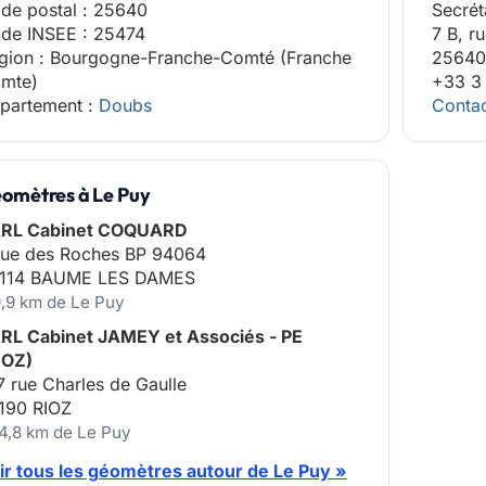
de postal : 25640
Secrét
de INSEE : 25474
7 B, r
gion : Bourgogne-Franche-Comté (Franche
25640
mte)
+33 3
partement :
Doubs
Contac
omètres à Le Puy
RL Cabinet COQUARD
rue des Roches BP 94064
114 BAUME LES DAMES
9,9 km de Le Puy
RL Cabinet JAMEY et Associés - PE
IOZ)
7 rue Charles de Gaulle
190 RIOZ
14,8 km de Le Puy
ir tous les géomètres autour de Le Puy »