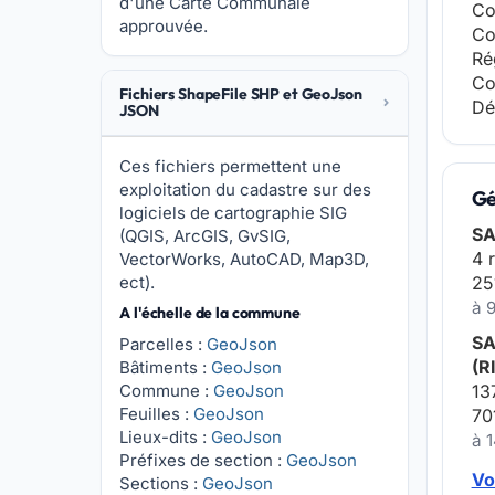
d'une Carte Communale
Co
approuvée.
Co
Ré
Co
Fichiers ShapeFile SHP et GeoJson
Dé
JSON
Ces fichiers permettent une
exploitation du cadastre sur des
Gé
logiciels de cartographie SIG
SA
(QGIS, ArcGIS, GvSIG,
4 
VectorWorks, AutoCAD, Map3D,
ect).
25
à 
A l'échelle de la commune
SA
Parcelles :
GeoJson
(R
Bâtiments :
GeoJson
Commune :
GeoJson
13
Feuilles :
GeoJson
70
Lieux-dits :
GeoJson
à 
Préfixes de section :
GeoJson
Vo
Sections :
GeoJson