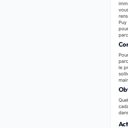
immo
vous
rens
Puy 
pour
parc
Con
Pour
parc
le p
soll
mair
Obt
Quel
cada
dans
Act