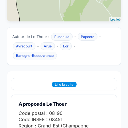
Leaflet
Autour de Le Thour :
-
-
Punaauia
Papeete
-
-
-
Avrecourt
Arue
Lor
Banogne-Recouvrance
Lire la suite
A propos de Le Thour
Code postal : 08190
Code INSEE : 08451
Région : Grand-Est (Champagne