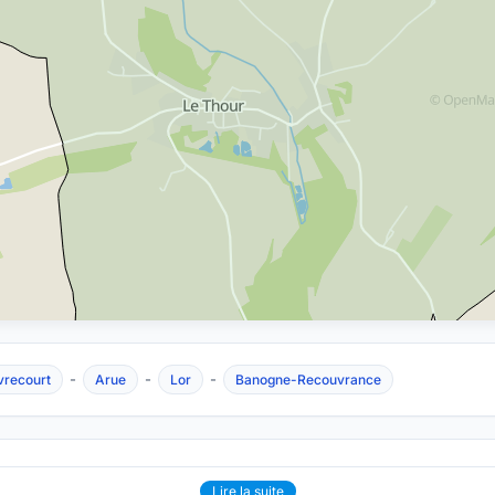
-
-
-
vrecourt
Arue
Lor
Banogne-Recouvrance
Lire la suite