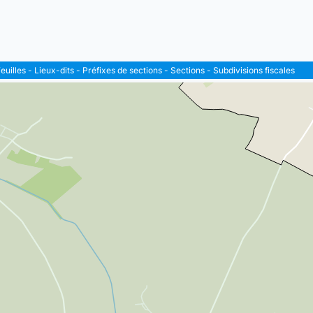
euilles
-
Lieux-dits
-
Préfixes de sections
-
Sections
-
Subdivisions fiscales