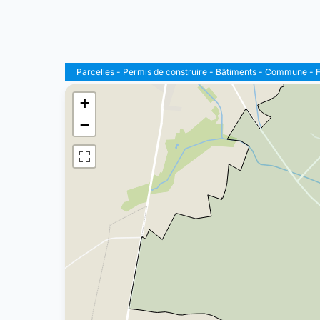
Parcelles
-
Permis de construire
-
Bâtiments
-
Commune
-
F
+
−