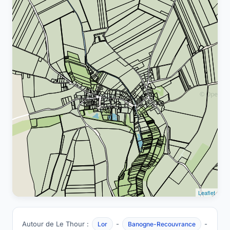
Leaflet
Autour de Le Thour :
-
-
Lor
Banogne-Recouvrance