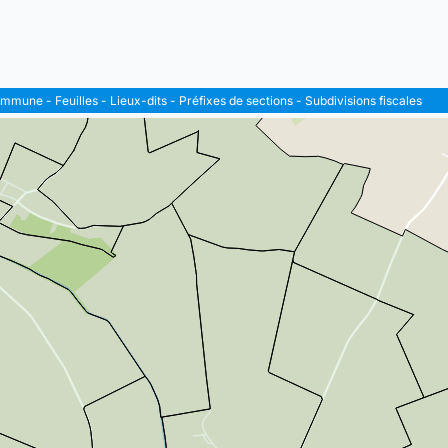
ommune
-
Feuilles
-
Lieux-dits
-
Préfixes de sections
-
Subdivisions fiscales