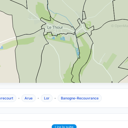
-
-
-
vrecourt
Arue
Lor
Banogne-Recouvrance
Lire la suite