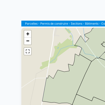
Parcelles
-
Permis de construire
-
Sections
-
Bâtiments
-
C
+
−