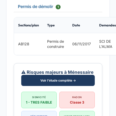
Permis de démolir
1
Sections/plan
Type
Date
Demandeu
Permis de
SCI DE
AB128
06/11/2017
construire
L'ALMA
⚠️ Risques majeurs à Ménessaire
Voir l'étude complète →
SISMICITÉ
RADON
1 - TRES FAIBLE
Classe 3