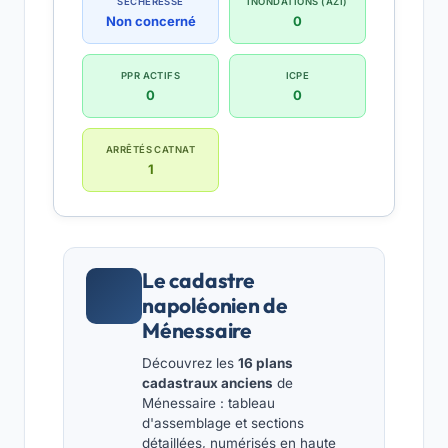
SÉCHERESSE
INONDATIONS (AZI)
Non concerné
0
PPR ACTIFS
ICPE
0
0
ARRÊTÉS CATNAT
1
Le cadastre
napoléonien de
Ménessaire
Découvrez les
16 plans
cadastraux anciens
de
Ménessaire : tableau
d'assemblage et sections
détaillées, numérisés en haute