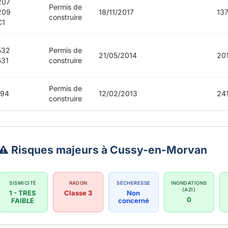
207
Permis de
209
18/11/2017
13
construire
C1
532
Permis de
21/05/2014
20
531
construire
Permis de
594
12/02/2013
24
construire
⚠️ Risques majeurs à Cussy-en-Morvan
SISMICITÉ
RADON
SÉCHERESSE
INONDATIONS
(AZI)
1 - TRES
Classe 3
Non
0
FAIBLE
concerné