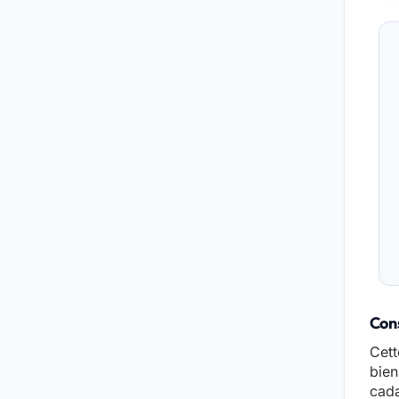
Cons
Cett
bien
cada