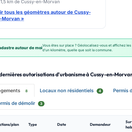
21,5 km de Cussy-en-Morvan
ir tous les géomètres autour de Cussy-
-Morvan »
Vous êtes sur place ? Géolocalisez-vous et affichez les
dastre autour de moi
d'un kilomètre, quelle que soit la commune.
 dernières autorisations d'urbanisme à Cussy-en-Morva
ogements
Locaux non résidentiels
Permis 
8
4
rmis de démolir
3
Sur
ctions/plan
Type
Date
Demandeur
hab