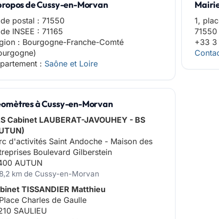
propos de Cussy-en-Morvan
Mairi
de postal : 71550
1, pla
de INSEE : 71165
71550
gion : Bourgogne-Franche-Comté
+33 3
ourgogne)
Contac
partement :
Saône et Loire
omètres à Cussy-en-Morvan
S Cabinet LAUBERAT-JAVOUHEY - BS
UTUN)
rc d'activités Saint Andoche - Maison des
treprises Boulevard Gilberstein
400 AUTUN
18,2 km de Cussy-en-Morvan
binet TISSANDIER Matthieu
 Place Charles de Gaulle
210 SAULIEU