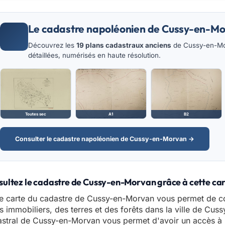
Le cadastre napoléonien de Cussy-en-M
Découvrez les
19 plans cadastraux anciens
de Cussy-en-Mor
détaillées, numérisés en haute résolution.
Toutes sec
A1
B2
Consulter le cadastre napoléonien de Cussy-en-Morvan →
ultez le cadastre de Cussy-en-Morvan grâce à cette car
e carte du cadastre de Cussy-en-Morvan vous permet de co
s immobiliers, des terres et des forêts dans la ville de Cus
stral de Cussy-en-Morvan vous permet d'avoir un accès à l