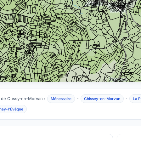
 de Cussy-en-Morvan :
-
-
Ménessaire
Chissey-en-Morvan
La P
nay-l'Évêque