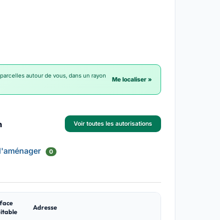
 parcelles autour de vous, dans un rayon
Me localiser »
n
Voir toutes les autorisations
d'aménager
0
face
Adresse
itable