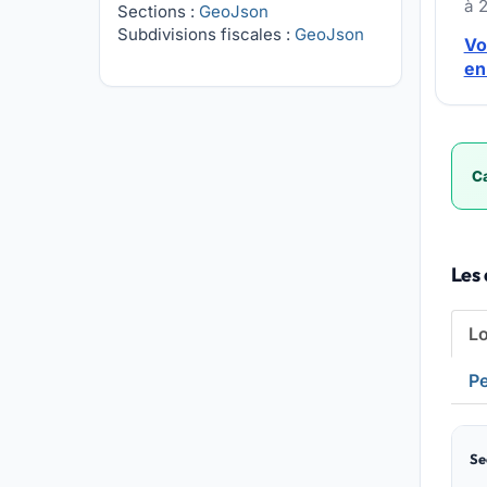
à 
Sections :
GeoJson
Subdivisions fiscales :
GeoJson
Vo
en
Ca
Les
L
Pe
Se