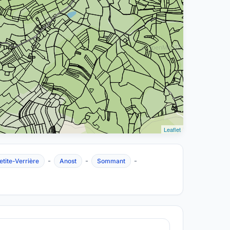
Leaflet
-
-
-
etite-Verrière
Anost
Sommant