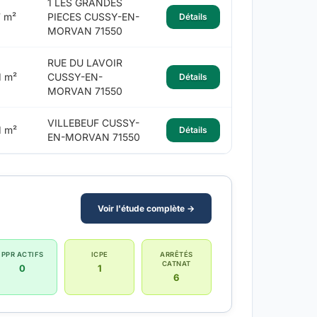
1 LES GRANDES
7 m²
PIECES CUSSY-EN-
Détails
MORVAN 71550
RUE DU LAVOIR
1 m²
CUSSY-EN-
Détails
MORVAN 71550
VILLEBEUF CUSSY-
1 m²
Détails
EN-MORVAN 71550
Voir l'étude complète →
PPR ACTIFS
ICPE
ARRÊTÉS
CATNAT
0
1
6