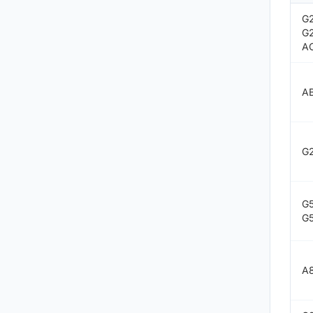
G
G
A
A
G
G
G
A