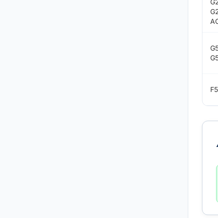
G
G
A
G
G
F