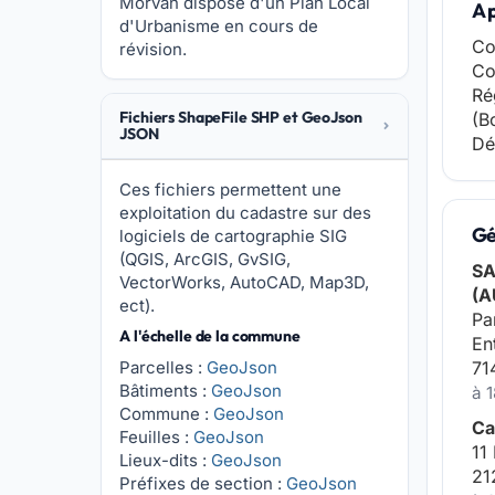
Morvan dispose d'un Plan Local
A 
d'Urbanisme en cours de
Co
révision.
Co
Ré
Fichiers ShapeFile SHP et GeoJson
(B
JSON
Dé
Ces fichiers permettent une
exploitation du cadastre sur des
Gé
logiciels de cartographie SIG
(QGIS, ArcGIS, GvSIG,
SA
VectorWorks, AutoCAD, Map3D,
(A
ect).
Pa
A l'échelle de la commune
En
Parcelles :
GeoJson
71
Bâtiments :
GeoJson
à 
Commune :
GeoJson
Ca
Feuilles :
GeoJson
11
Lieux-dits :
GeoJson
21
Préfixes de section :
GeoJson