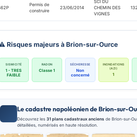
SCI DU
Permis de
S62P
23/06/2014
CHEMIN DES
13
construire
VIGNES
⚠️ Risques majeurs à Brion-sur-Ource
SISMICITÉ
RADON
SÉCHERESSE
INONDATIONS
(AZI)
1 - TRES
Classe 1
Non
1
FAIBLE
concerné
Le cadastre napoléonien de Brion-sur-Ou
Découvrez les
31 plans cadastraux anciens
de Brion-sur-Our
détaillées, numérisés en haute résolution.