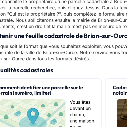
 connaître le propriétaire d'une parcelle cadastrale à Brion-
ver la parcelle recherchée, puis cliquez dessus. Dans la fen
on "Qui est le propriétaire ?", puis complétez le formulair
strale. Nous solliciterons ensuite la mairie de Brion-sur-Ou
ments, c'est un droit et la mairie n'est pas en mesure de re
enir une feuille cadastrale de Brion-sur-Our
que soit le format que vous souhaitez exploiter, vous pouve
strale de la ville de Brion-sur-Ource. Notre service vous fou
n-sur-Ource dans tous les formats désirés.
ualités cadastrales
omment identifier une parcelle sur le
Cadast
errain (numéro, limites)
notai
Vous êtes
devant un
champ,
une maison
ou un