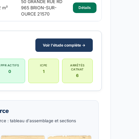
50 GRANDE RUE RD
2 m²
965 BRION-SUR-
Détails
OURCE 21570
Voir l'étude complète →
PPR ACTIFS
ICPE
ARRÊTÉS
CATNAT
0
1
6
rce
ce : tableau d'assemblage et sections