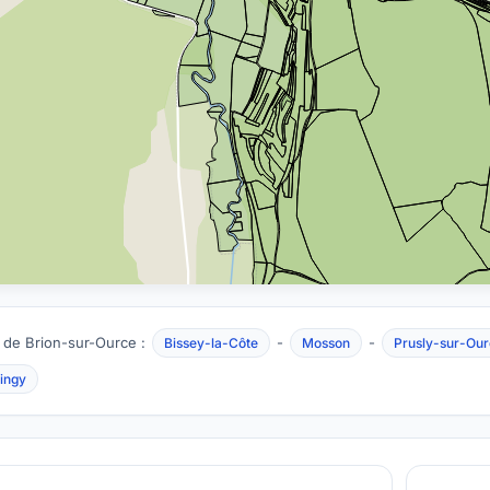
 de Brion-sur-Ource :
-
-
Bissey-la-Côte
Mosson
Prusly-sur-Our
ingy