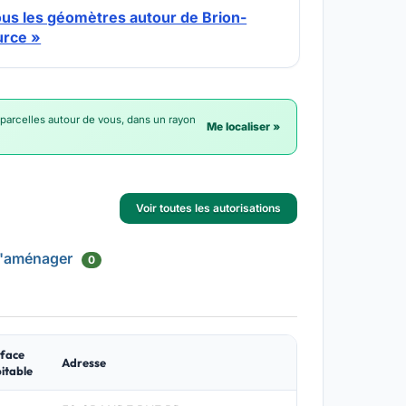
ous les géomètres autour de Brion-
urce »
 parcelles autour de vous, dans un rayon
Me localiser »
Voir toutes les autorisations
d'aménager
0
face
Adresse
itable