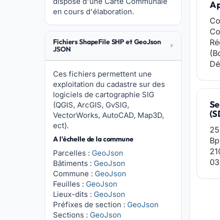
dispose d'une Carte Communale
A 
en cours d'élaboration.
Co
Co
Fichiers ShapeFile SHP et GeoJson
Ré
JSON
(B
Dé
Ces fichiers permettent une
exploitation du cadastre sur des
logiciels de cartographie SIG
Se
(QGIS, ArcGIS, GvSIG,
(S
VectorWorks, AutoCAD, Map3D,
ect).
25
A l'échelle de la commune
Bp
21
Parcelles :
GeoJson
03
Bâtiments :
GeoJson
Commune :
GeoJson
Feuilles :
GeoJson
Lieux-dits :
GeoJson
Préfixes de section :
GeoJson
Sections :
GeoJson