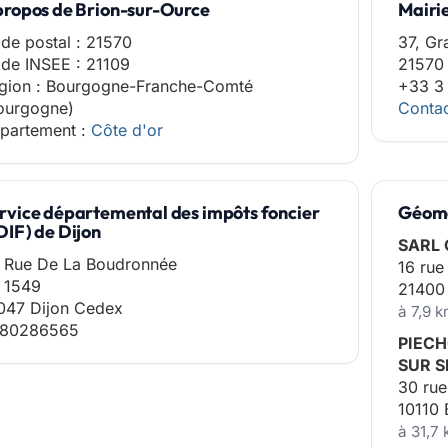
propos de Brion-sur-Ource
Mairi
de postal : 21570
37, Gr
de INSEE : 21109
21570 
gion : Bourgogne-Franche-Comté
+33 3
ourgogne)
Contac
partement :
Côte d'or
rvice départemental des impôts foncier
Géomè
DIF) de Dijon
SARL
 Rue De La Boudronnée
16 rue
 1549
21400
047 Dijon Cedex
à 7,9 
80286565
PIECH
SUR S
30 rue
10110
à 31,7