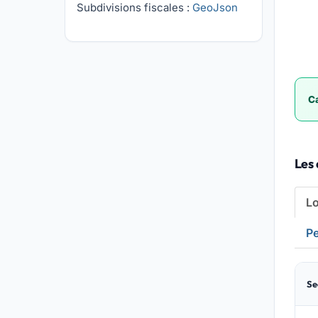
Subdivisions fiscales :
GeoJson
Ca
Les 
L
Pe
Se