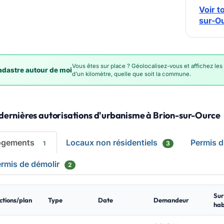
Voir t
sur-O
Vous êtes sur place ? Géolocalisez-vous et affichez les
dastre autour de moi
d'un kilomètre, quelle que soit la commune.
dernières autorisations d'urbanisme à Brion-sur-Ource
ogements
Locaux non résidentiels
Permis 
1
3
rmis de démolir
2
Sur
ctions/plan
Type
Date
Demandeur
hab