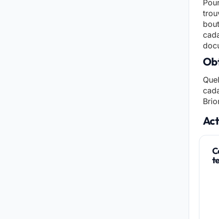
Pour
trou
bout
cada
docu
Obt
Quel
cada
Brio
Act
C
t