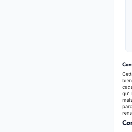
Cons
Cett
bien
cada
qu'i
mais
parc
rens
Con