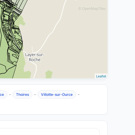
Leaflet
-
-
-
ce
Thoires
Villotte-sur-Ource