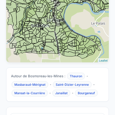
Leaflet
Autour de Bosmoreau-les-Mines :
-
Thauron
-
-
Masbaraud-Mérignat
Saint-Dizier-Leyrenne
-
-
Mansat-la-Courrière
Janaillat
Bourganeuf