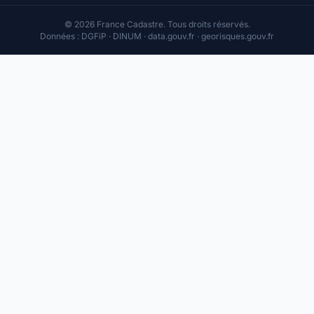
© 2026 France Cadastre. Tous droits réservés.
Données : DGFiP · DINUM · data.gouv.fr · georisques.gouv.fr