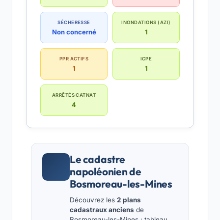
SÉCHERESSE
INONDATIONS (AZI)
Non concerné
1
PPR ACTIFS
ICPE
1
1
ARRÊTÉS CATNAT
4
Le cadastre
napoléonien de
Bosmoreau-les-Mines
Découvrez les
2 plans
cadastraux anciens
de
Bosmoreau-les-Mines : tableau