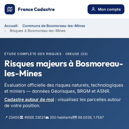
France Cadastre
Mon compte
Accueil
Commune de Bosmoreau-les-Mines
Risques à Bosmoreau-les-Mines
ÉTUDE COMPLÈTE DES RISQUES · CREUSE (23)
Risques majeurs à Bosmoreau-
les-Mines
Évaluation officielle des risques naturels, technologiques
et miniers — données Géorisques, BRGM et ASNR.
Cadastre autour de moi
: visualisez les parcelles autour
de votre position.
📍 23400
🏛️ INSEE 23027
👥 200 habitants
🗺️ 46.0026, 1.7547