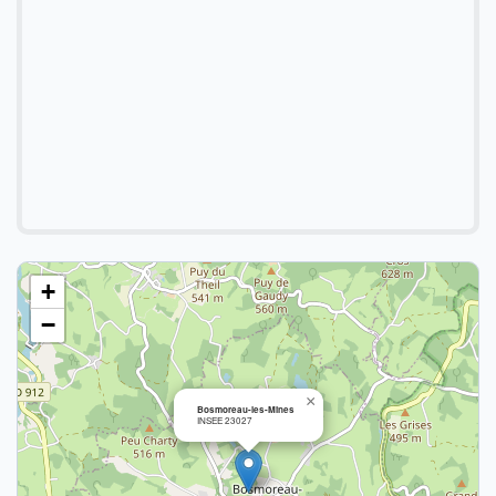
+
−
×
Bosmoreau-les-Mines
INSEE 23027