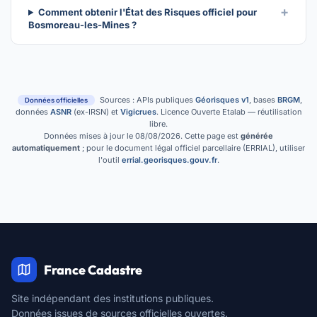
Comment obtenir l'État des Risques officiel pour
Bosmoreau-les-Mines ?
Sources : APIs publiques
Géorisques v1
, bases
BRGM
,
Données officielles
données
ASNR
(ex-IRSN) et
Vigicrues
. Licence Ouverte Etalab — réutilisation
libre.
Données mises à jour le 08/08/2026. Cette page est
générée
automatiquement
; pour le document légal officiel parcellaire (ERRIAL), utiliser
l'outil
errial.georisques.gouv.fr
.
France Cadastre
Site indépendant des institutions publiques.
Données issues de sources officielles ouvertes.