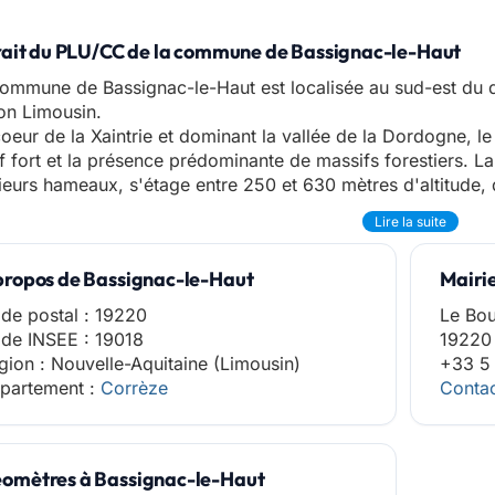
rait du PLU/CC de la commune de Bassignac-le-Haut
ommune de Bassignac-le-Haut est localisée au sud-est du d
on Limousin.
oeur de la Xaintrie et dominant la vallée de la Dordogne, l
ef fort et la présence prédominante de massifs forestiers
ieurs hameaux, s'étage entre 250 et 630 mètres d'altitude, d
Lire la suite
propos de Bassignac-le-Haut
Mairi
de postal : 19220
Le Bo
de INSEE : 19018
19220 
gion : Nouvelle-Aquitaine (Limousin)
+33 5
partement :
Corrèze
Contac
omètres à Bassignac-le-Haut