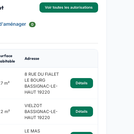
ut
Voir toutes les autorisations
 d'aménager
0
urface
Adresse
abitable
8 RUE DU FIALET
LE BOURG
27 m²
Détails
BASSIGNAC-LE-
HAUT 19220
VIELZOT
22 m²
BASSIGNAC-LE-
Détails
HAUT 19220
LE MAS