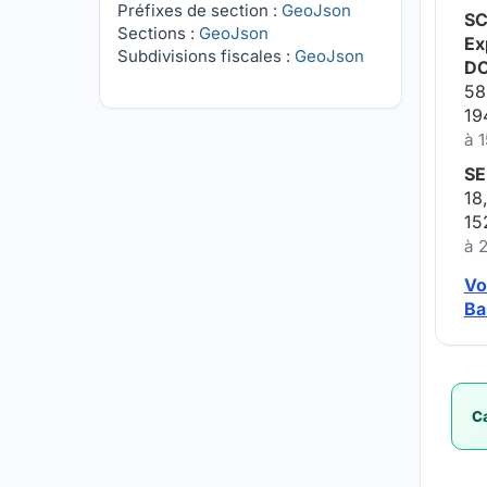
Préfixes de section :
GeoJson
SC
Sections :
GeoJson
Ex
Subdivisions fiscales :
GeoJson
D
58
19
à 
SE
18
15
à 
Vo
Ba
Ca