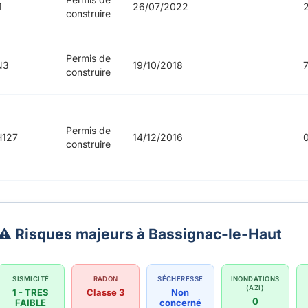
1
26/07/2022
construire
Permis de
N3
19/10/2018
construire
Permis de
H127
14/12/2016
construire
⚠️ Risques majeurs à Bassignac-le-Haut
SISMICITÉ
RADON
SÉCHERESSE
INONDATIONS
(AZI)
1 - TRES
Classe 3
Non
0
FAIBLE
concerné