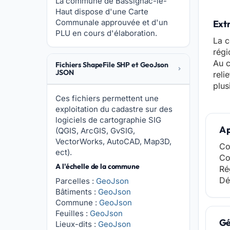
La commune de Bassignac-le-
Haut dispose d'une Carte
Communale approuvée et d'un
Ext
PLU en cours d'élaboration.
La c
régi
Au c
Fichiers ShapeFile SHP et GeoJson
JSON
reli
plus
Ces fichiers permettent une
exploitation du cadastre sur des
logiciels de cartographie SIG
A 
(QGIS, ArcGIS, GvSIG,
VectorWorks, AutoCAD, Map3D,
Co
ect).
Co
A l'échelle de la commune
Ré
Dé
Parcelles :
GeoJson
Bâtiments :
GeoJson
Commune :
GeoJson
Feuilles :
GeoJson
Gé
Lieux-dits :
GeoJson