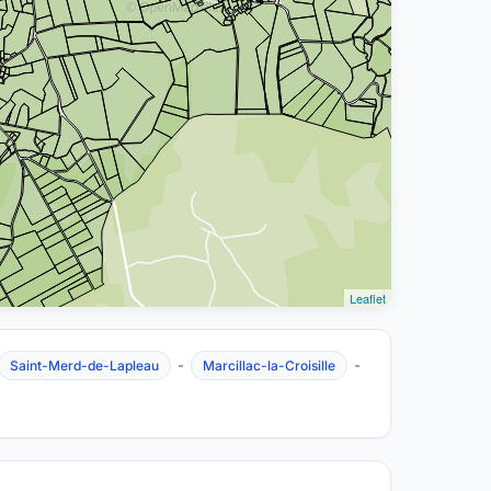
Leaflet
-
-
Saint-Merd-de-Lapleau
Marcillac-la-Croisille