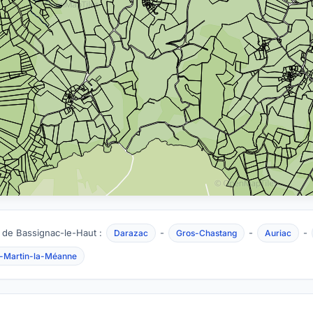
 de Bassignac-le-Haut :
-
-
-
Darazac
Gros-Chastang
Auriac
t-Martin-la-Méanne