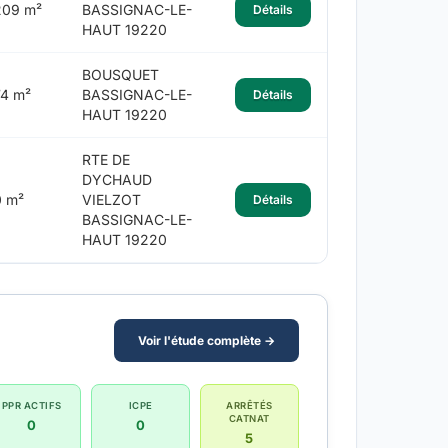
209 m²
BASSIGNAC-LE-
Détails
HAUT 19220
BOUSQUET
74 m²
BASSIGNAC-LE-
Détails
HAUT 19220
RTE DE
DYCHAUD
0 m²
VIELZOT
Détails
BASSIGNAC-LE-
HAUT 19220
Voir l'étude complète →
PPR ACTIFS
ICPE
ARRÊTÉS
CATNAT
0
0
5