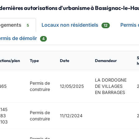
 dernières autorisations d'urbanisme à Bassignac-le-Ha
ogements
Locaux non résidentiels
Permis
5
12
rmis de démolir
4
S
ctions/plan
Type
Date
Demandeur
h
LA DORDOGNE
Permis de
N65
12/05/2025
DE VILLAGES
construire
EN BARRAGES
145
Permis de
E83
11/12/2024
construire
103
Permis de