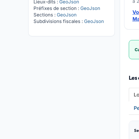
à 
Lieux-dits :
GeoJson
Préfixes de section :
GeoJson
Vo
Sections :
GeoJson
Ma
Subdivisions fiscales :
GeoJson
Ca
Les
L
Pe
Se