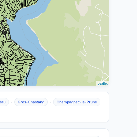
Leaflet
-
-
eau
Gros-Chastang
Champagnac-la-Prune