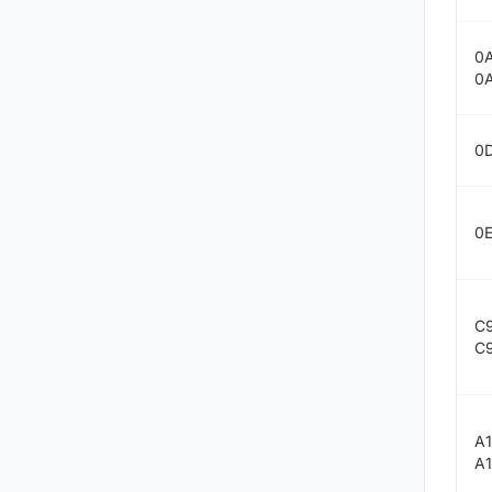
0
0
0
0
C
C
A
A