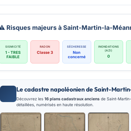
⚠️ Risques majeurs à Saint-Martin-la-Méan
SISMICITÉ
RADON
SÉCHERESSE
INONDATIONS
(AZI)
1 - TRES
Classe 3
Non
0
FAIBLE
concerné
Le cadastre napoléonien de Saint-Marti
Découvrez les
16 plans cadastraux anciens
de Saint-Martin-
détaillées, numérisés en haute résolution.