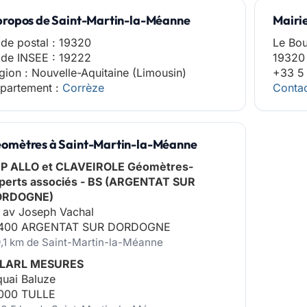
propos de Saint-Martin-la-Méanne
Mairi
de postal : 19320
Le Bo
de INSEE : 19222
19320 
gion : Nouvelle-Aquitaine (Limousin)
+33 5
partement :
Corrèze
Contac
omètres à Saint-Martin-la-Méanne
P ALLO et CLAVEIROLE Géomètres-
perts associés - BS (ARGENTAT SUR
ORDOGNE)
 av Joseph Vachal
400 ARGENTAT SUR DORDOGNE
9,1 km de Saint-Martin-la-Méanne
LARL MESURES
quai Baluze
000 TULLE