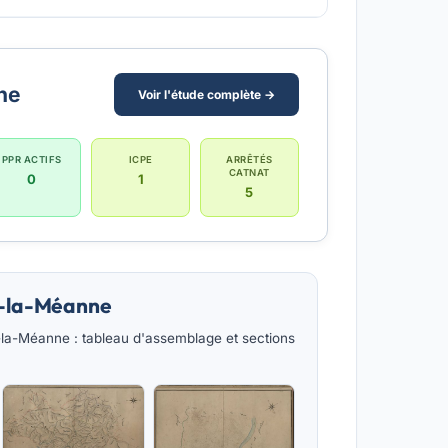
ne
Voir l'étude complète →
PPR ACTIFS
ICPE
ARRÊTÉS
CATNAT
0
1
5
n-la-Méanne
la-Méanne : tableau d'assemblage et sections