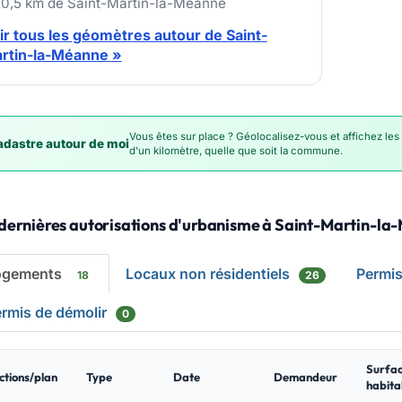
20,5 km de Saint-Martin-la-Méanne
ir tous les géomètres autour de Saint-
rtin-la-Méanne »
Vous êtes sur place ? Géolocalisez-vous et affichez les
dastre autour de moi
d'un kilomètre, quelle que soit la commune.
 dernières autorisations d'urbanisme à Saint-Martin-l
ogements
Locaux non résidentiels
Permi
18
26
rmis de démolir
0
Surfa
ctions/plan
Type
Date
Demandeur
habita