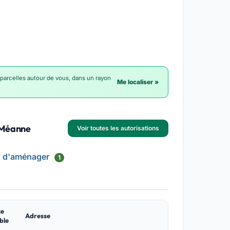
 parcelles autour de vous, dans un rayon
Me localiser »
a-Méanne
Voir toutes les autorisations
s d'aménager
1
ce
Adresse
ble