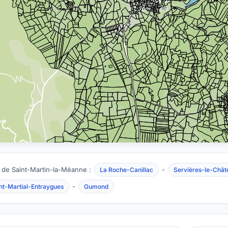
 de Saint-Martin-la-Méanne :
-
La Roche-Canillac
Servières-le-Chât
-
nt-Martial-Entraygues
Gumond