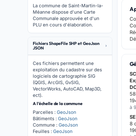
La commune de Saint-Martin-la-
A 
Méanne dispose d'une Carte
Communale approuvée et d'un
Co
PLU en cours d'élaboration.
Co
Ré
Dé
Fichiers ShapeFile SHP et GeoJson
JSON
Ces fichiers permettent une
Gé
exploitation du cadastre sur des
SC
logiciels de cartographie SIG
Ex
(QGIS, ArcGIS, GvSIG,
D
VectorWorks, AutoCAD, Map3D,
58
ect).
19
A l'échelle de la commune
à 
Parcelles :
GeoJson
SE
Bâtiments :
GeoJson
8 
Commune :
GeoJson
19
Feuilles :
GeoJson