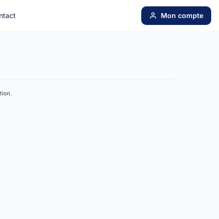
ntact
Mon compte
tion.