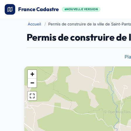
France Cadastre
NOUVELLE VERSION
Accueil
Permis de construire de la ville de Saint-Panta
Permis de construire de l
Pl
+
−