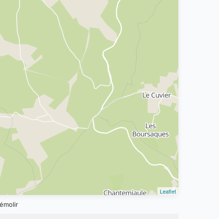
Leaflet
émolir