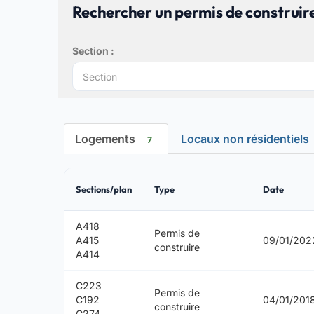
Rechercher un permis de construire
Section :
Logements
Locaux non résidentiels
7
Sections/plan
Type
Date
A418
Permis de
A415
09/01/202
construire
A414
C223
Permis de
C192
04/01/201
construire
C274