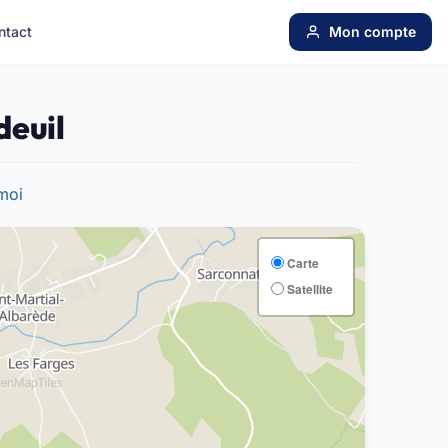
ntact
Mon compte
deuil
moi
Carte
Satellite