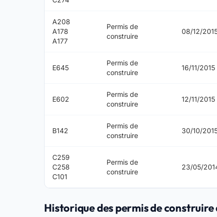
A208
Permis de
A178
08/12/201
construire
A177
Permis de
E645
16/11/2015
construire
Permis de
E602
12/11/2015
construire
Permis de
B142
30/10/201
construire
C259
Permis de
C258
23/05/201
construire
C101
Historique des permis de construire 