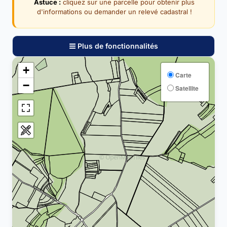
Astuce :
cliquez sur une parcelle pour obtenir plus
d'informations ou demander un relevé cadastral !
Plus de fonctionnalités
+
Carte
−
Satellite