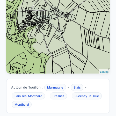
Leaflet
Autour de Touillon :
-
-
Marmagne
Étais
-
-
-
Fain-lès-Montbard
Fresnes
Lucenay-le-Duc
Montbard