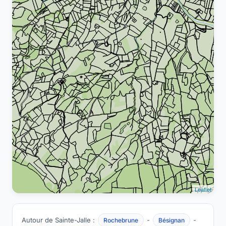
Leaflet
Autour de Sainte-Jalle :
-
-
Rochebrune
Bésignan