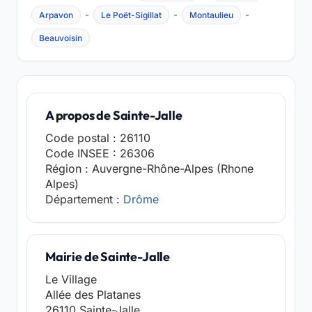
-
-
-
Arpavon
Le Poët-Sigillat
Montaulieu
Beauvoisin
A propos de Sainte-Jalle
Code postal : 26110
Code INSEE : 26306
Région : Auvergne-Rhône-Alpes (Rhone
Alpes)
Département :
Drôme
Mairie de Sainte-Jalle
Le Village
Allée des Platanes
26110 Sainte-Jalle