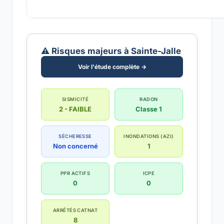
⚠️ Risques majeurs à Sainte-Jalle
Voir l'étude complète →
SISMICITÉ
RADON
2 - FAIBLE
Classe 1
SÉCHERESSE
INONDATIONS (AZI)
Non concerné
1
PPR ACTIFS
ICPE
0
0
ARRÊTÉS CATNAT
8